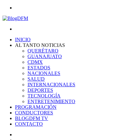
Menu
Search
for
INICIO
AL TANTO NOTICIAS
QUERÉTARO
GUANAJUATO
CDMX
ESTADOS
NACIONALES
SALUD
INTERNACIONALES
DEPORTES
TECNOLOGÍA
ENTRETENIMIENTO
PROGRAMACIÓN
CONDUCTORES
BLOGDFM TV
CONTACTO
Search
for
Switch