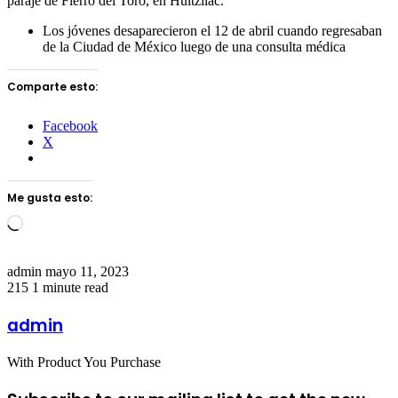
paraje de Fierro del Toro, en Huitzilac.
Los jóvenes desaparecieron el 12 de abril cuando regresaban
de la Ciudad de México luego de una consulta médica
Comparte esto:
Facebook
X
Me gusta esto:
Loading…
Send
admin
mayo 11, 2023
an
215
1 minute read
email
admin
With Product You Purchase