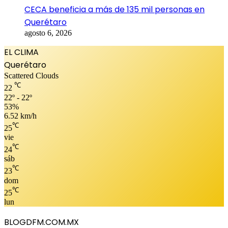
CECA beneficia a más de 135 mil personas en
Querétaro
agosto 6, 2026
EL CLIMA
Querétaro
Scattered Clouds
℃
22
22º - 22º
53%
6.52 km/h
℃
25
vie
℃
24
sáb
℃
23
dom
℃
25
lun
BLOGDFM.COM.MX