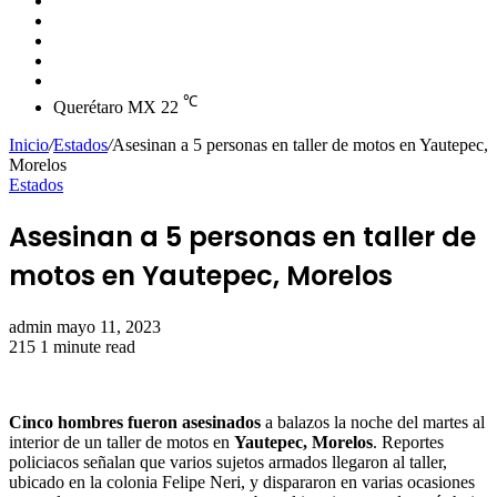
skin
Instagram
YouTube
Twitter
Facebook
℃
Querétaro MX
22
Inicio
/
Estados
/
Asesinan a 5 personas en taller de motos en Yautepec,
Morelos
Estados
Asesinan a 5 personas en taller de
motos en Yautepec, Morelos
Send
admin
mayo 11, 2023
an
215
1 minute read
email
Cinco hombres fueron asesinados
a balazos la noche del martes al
interior de un taller de motos en
Yautepec, Morelos
. Reportes
policiacos señalan que varios sujetos armados llegaron al taller,
ubicado en la colonia Felipe Neri, y dispararon en varias ocasiones