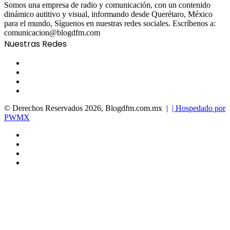
Somos una empresa de radio y comunicación, con un contenido
dinámico autitivo y visual, informando desde Querétaro, México
para el mundo, Síguenos en nuestras redes sociales. Escríbenos a:
comunicacion@blogdfm.com
Nuestras Redes
Facebook
Twitter
YouTube
Instagram
© Derechos Reservados 2026, Blogdfm.com.mx |
| Hospedado por
PWMX
Facebook
Twitter
YouTube
Instagram
Facebook
Twitter
WhatsApp
Telegram
Viber
Back
to
top
button