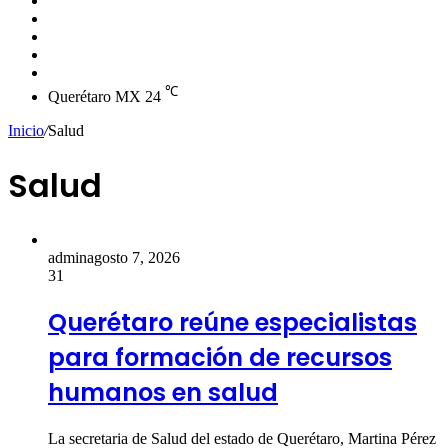
skin
Instagram
YouTube
Twitter
Facebook
℃
Querétaro MX
24
Inicio
/
Salud
Salud
admin
agosto 7, 2026
31
Querétaro reúne especialistas
para formación de recursos
humanos en salud
La secretaria de Salud del estado de Querétaro, Martina Pérez