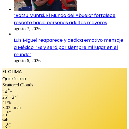
“Botsu Muntsi. El Mundo del Abuelo” fortalece
respeto hacia personas adultas mayores
agosto 7, 2026
Luis Miguel reaparece y dedica emotivo mensaje
a México: “Es y será por siempre mi lugar en el
mundo”
agosto 6, 2026
EL CLIMA
Querétaro
Scattered Clouds
℃
24
25º - 24º
41%
3.02 km/h
℃
25
sáb
℃
23