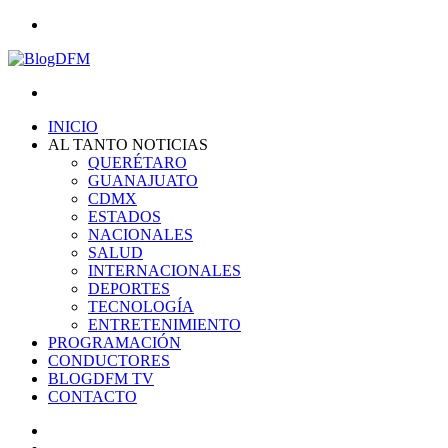
Menu
Search
for
INICIO
AL TANTO NOTICIAS
QUERÉTARO
GUANAJUATO
CDMX
ESTADOS
NACIONALES
SALUD
INTERNACIONALES
DEPORTES
TECNOLOGÍA
ENTRETENIMIENTO
PROGRAMACIÓN
CONDUCTORES
BLOGDFM TV
CONTACTO
Search
for
Switch