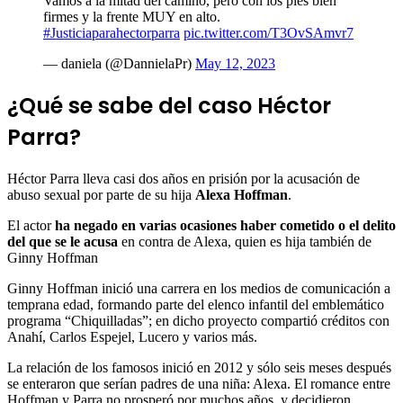
Vamos a la mitad del camino, pero con los pies bien
firmes y la frente MUY en alto.
#Justiciaparahectorparra
pic.twitter.com/T3OvSAmvr7
— daniela (@DannielaPr)
May 12, 2023
¿Qué se sabe del caso Héctor
Parra?
Héctor Parra lleva casi dos años en prisión por la acusación de
abuso sexual por parte de su hija
Alexa Hoffman
.
El actor
ha negado en varias ocasiones haber cometido o el delito
del que se le acusa
en contra de Alexa, quien es hija también de
Ginny Hoffman
Ginny Hoffman inició una carrera en los medios de comunicación a
temprana edad, formando parte del elenco infantil del emblemático
programa “Chiquilladas”; en dicho proyecto compartió créditos con
Anahí, Carlos Espejel, Lucero y varios más.
La relación de los famosos inició en 2012 y sólo seis meses después
se enteraron que serían padres de una niña: Alexa. El romance entre
Hoffman y Parra no prosperó por muchos años, y decidieron