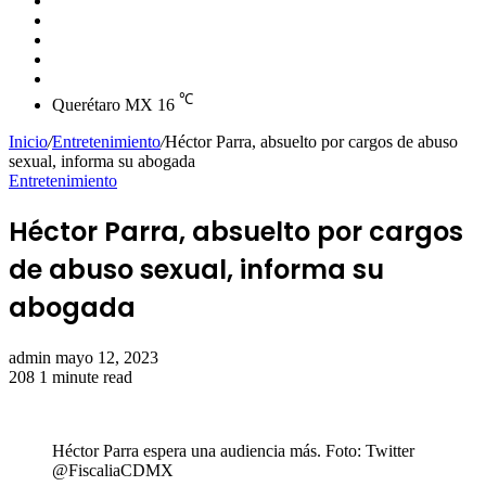
skin
Instagram
YouTube
Twitter
Facebook
℃
Querétaro MX
16
Inicio
/
Entretenimiento
/
Héctor Parra, absuelto por cargos de abuso
sexual, informa su abogada
Entretenimiento
Héctor Parra, absuelto por cargos
de abuso sexual, informa su
abogada
Send
admin
mayo 12, 2023
an
208
1 minute read
email
Héctor Parra espera una audiencia más. Foto: Twitter
@FiscaliaCDMX