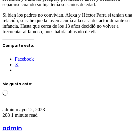
separarse cuando su hija tenía seis años de edad.
Si bien los padres no convivían, Alexa y Héctor Parra sí tenían una
relación; se sabe que la joven acudía a la casa del actor durante su
infancia. Hasta que cerca de los 13 años decidió no volver a
frecuentar al famoso, pues habría abusado de ella.
Comparte esto:
Facebook
X
Me gusta esto:
Loading…
Send
admin
mayo 12, 2023
an
208
1 minute read
email
admin