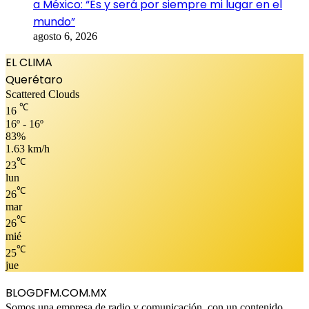
a México: “Es y será por siempre mi lugar en el
mundo”
agosto 6, 2026
EL CLIMA
Querétaro
Scattered Clouds
℃
16
16º - 16º
83%
1.63 km/h
℃
23
lun
℃
26
mar
℃
26
mié
℃
25
jue
BLOGDFM.COM.MX
Somos una empresa de radio y comunicación, con un contenido