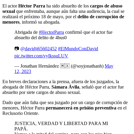
El actor
Héctor Parra
ha sido absuelto de los
cargos de abuso
sexual
que enfrentaba, aunque aún falta una audiencia, la cual se
realizará el próximo 18 de mayo, por el
delito de corrupción de
menores
, informó su abogada.
Abrigada de
#HectorParra
confirmó que el actor fue
absuelto del delito de 4bus0
📷
@davidji65602452
#ElMundoConDavid
pic.twitter.com/vyIkssuLUV
— Jonathan Hernández 🇲🇽 (@soyjonathanh)
May
12, 2023
En breves declaraciones a la prensa, afuera de los juzgados, la
abogada de Héctor Parra,
Sámara Ávila
, señaló que el actor fue
absuelto por siete cargos de abuso sexual.
Dado que aún falta que sea juzgado por un cargo de corrupción de
menores, Héctor Parra
permanecerá en prisión preventiva
en el
Reclusorio Oriente.
JUSTICIA, VERDAD Y LIBERTAD PARA MI
PAPÁ.