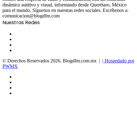
dinámico autitivo y visual, informando desde Querétaro, México
para el mundo, Síguenos en nuestras redes sociales. Escríbenos a:
comunicacion@blogdfm.com
Nuestras Redes
Facebook
Twitter
YouTube
Instagram
© Derechos Reservados 2026, Blogdfm.com.mx |
| Hospedado por
PWMX
Facebook
Twitter
YouTube
Instagram
Facebook
Twitter
WhatsApp
Telegram
Viber
Back
to
top
button