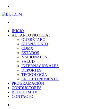
Menu
Search
for
INICIO
AL TANTO NOTICIAS
QUERÉTARO
GUANAJUATO
CDMX
ESTADOS
NACIONALES
SALUD
INTERNACIONALES
DEPORTES
TECNOLOGÍA
ENTRETENIMIENTO
PROGRAMACIÓN
CONDUCTORES
BLOGDFM TV
CONTACTO
Search
for
Switch