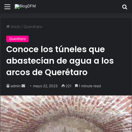
Menu
S
fo
Inicio
/
Querétaro
Querétaro
Conoce los túneles que
abastecían de agua a los
arcos de Querétaro
Send
admin
mayo 22, 2023
221
1 minute read
an
email