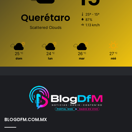
Querétaro
25º - 15º
87%
1.13 km/h
Scattered Clouds
25
24
26
27
℃
℃
℃
℃
dom
lun
mar
mié
BLOGDFM.COM.MX