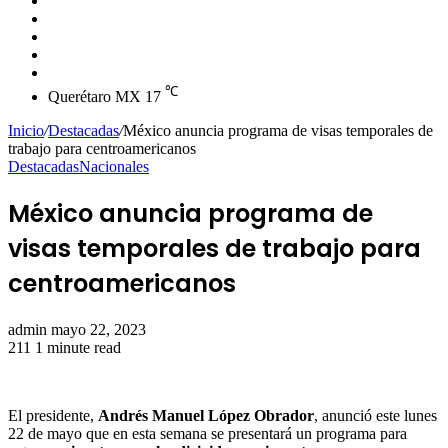
skin
Instagram
YouTube
Twitter
Facebook
℃
Querétaro MX
17
Inicio
/
Destacadas
/
México anuncia programa de visas temporales de
trabajo para centroamericanos
Destacadas
Nacionales
México anuncia programa de
visas temporales de trabajo para
centroamericanos
Send
admin
mayo 22, 2023
an
211
1 minute read
email
El presidente,
Andrés Manuel López Obrador
, anunció este lunes
22 de mayo que en esta semana se presentará un programa para