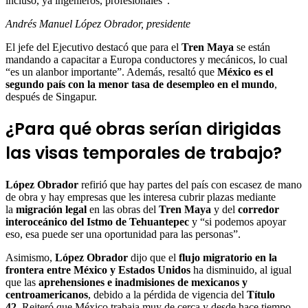
incluso, ya ingenieros, profesionales”.
Andrés Manuel López Obrador, presidente
El jefe del Ejecutivo destacó que para el
Tren Maya
se están
mandando a capacitar a Europa conductores y mecánicos, lo cual
“es un alanbor importante”. Además, resaltó que
México es el
segundo país con la menor tasa de desempleo en el mundo
,
después de Singapur.
¿Para qué obras serían dirigidas
las visas temporales de trabajo?
López Obrador
refirió que hay partes del país con escasez de mano
de obra y hay empresas que les interesa cubrir plazas mediante
la
migración legal
en las obras del
Tren Maya
y del
corredor
interoceánico del Istmo de
Tehuantepec
y “si podemos apoyar
eso, esa puede ser una oportunidad para las personas”.
Asimismo,
López Obrador
dijo que el
flujo migratorio en la
frontera entre México y Estados Unidos
ha disminuido, al igual
que las
aprehensiones e inadmisiones de mexicanos y
centroamericanos
, debido a la pérdida de vigencia del
Título
42
. Reiteró que México trabaja muy de cerca y desde hace tiempo