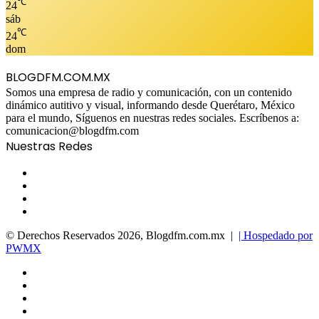
℃
24
sáb
℃
24
dom
BLOGDFM.COM.MX
Somos una empresa de radio y comunicación, con un contenido
dinámico autitivo y visual, informando desde Querétaro, México
para el mundo, Síguenos en nuestras redes sociales. Escríbenos a:
comunicacion@blogdfm.com
Nuestras Redes
Facebook
Twitter
YouTube
Instagram
© Derechos Reservados 2026, Blogdfm.com.mx |
| Hospedado por
PWMX
Facebook
Twitter
YouTube
Instagram