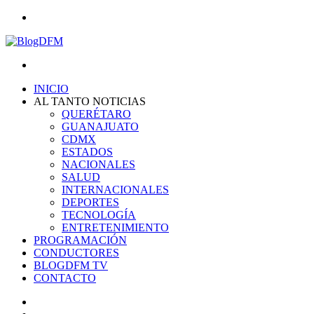
Menu
Search
for
INICIO
AL TANTO NOTICIAS
QUERÉTARO
GUANAJUATO
CDMX
ESTADOS
NACIONALES
SALUD
INTERNACIONALES
DEPORTES
TECNOLOGÍA
ENTRETENIMIENTO
PROGRAMACIÓN
CONDUCTORES
BLOGDFM TV
CONTACTO
Search
for
Switch