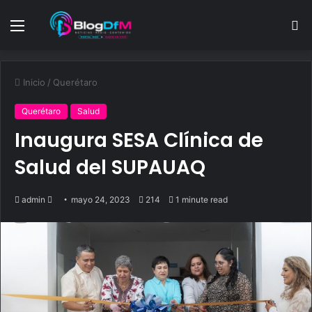
Menu
S
fo
Inicio
/
Querétaro
Querétaro
Salud
Inaugura SESA Clínica de
Salud del SUPAUAQ
Send
admin
mayo 24, 2023
214
1 minute read
an
email