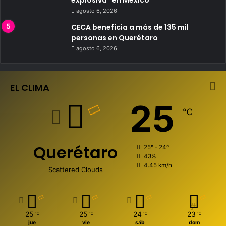
agosto 6, 2026
CECA beneficia a más de 135 mil
personas en Querétaro
agosto 6, 2026
EL CLIMA
25
℃
Querétaro
25º - 24º
43%
4.45 km/h
Scattered Clouds
25
25
24
23
℃
℃
℃
℃
jue
vie
sáb
dom