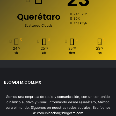
Querétaro
24º - 23º
50%
2.18 km/h
Scattered Clouds
24
25
25
23
℃
℃
℃
℃
vie
sáb
dom
lun
BLOGDFM.COM.MX
Somos una empresa de radio y comunicación, con un contenido
dinámico autitivo y visual, informando desde Querétaro, México
para el mundo, Síguenos en nuestras redes sociales. Escríbenos
a: comunicacion@blogdfm.com