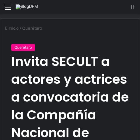
Menu
S
fo
Inicio
/
Querétaro
Querétaro
Invita SECULT a
actores y actrices
a convocatoria de
la Compañía
Nacional de