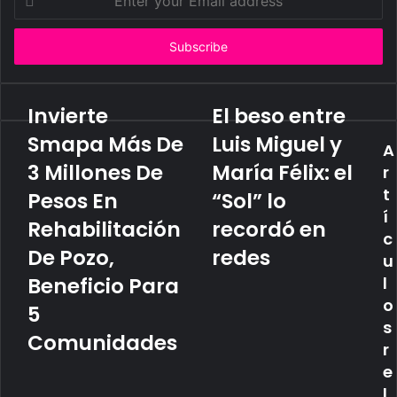
your
Email
address
Invierte
El beso entre
Smapa Más De
Luis Miguel y
A
3 Millones De
María Félix: el
r
t
Pesos En
“Sol” lo
í
Rehabilitación
recordó en
c
De Pozo,
redes
u
Beneficio Para
l
o
5
s
Comunidades
r
e
l