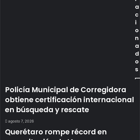
a
c
i
o
n
a
d
o
s
Policía Municipal de Corregidora
obtiene certificación internacional
en búsqueda y rescate
agosto 7, 2026
Querétaro rompe récord en