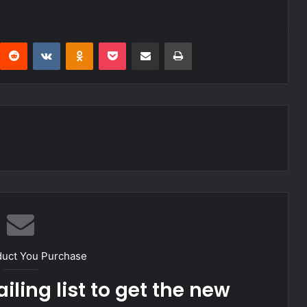
interest
Reddit
VKontakte
Odnoklassniki
Pocket
Share via Email
Imprimir
duct You Purchase
iling list to get the new