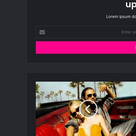
up
Lorem ipsum dol
Enter
your
Email
address