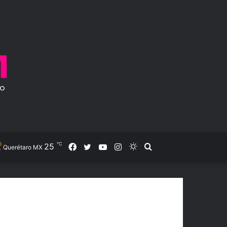
℃
25
Facebook
Twitter
YouTube
Instagram
Switch
Search
Querétaro MX
skin
for