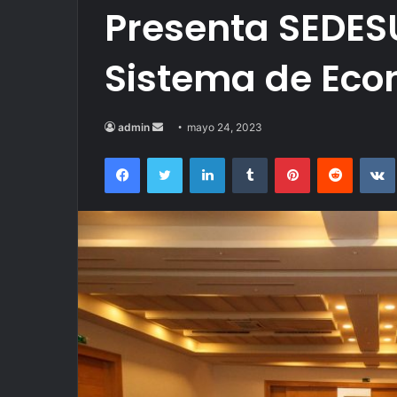
Presenta SEDES
Sistema de Eco
Send
admin
mayo 24, 2023
an
Facebook
Twitter
LinkedIn
Tumblr
Pinterest
Reddit
email