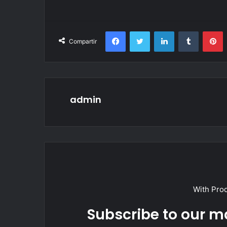
Facebook
Twitter
LinkedIn
Tumblr
P
Compartir
admin
With Pro
Subscribe to our ma