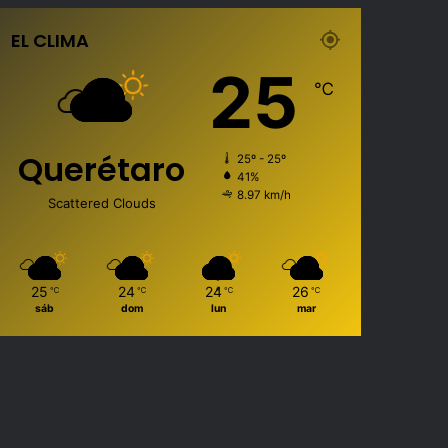
EL CLIMA
25
℃
Querétaro
25º - 25º
41%
8.97 km/h
Scattered Clouds
25
24
24
26
℃
℃
℃
℃
sáb
dom
lun
mar