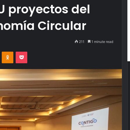
U proyectos del
nomía Circular
211
1 minute read
VKontakte
Odnoklassniki
Pocket