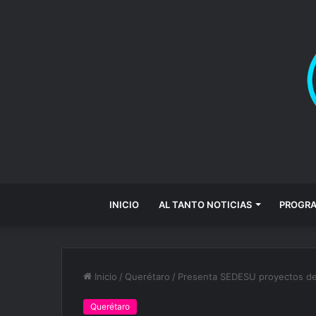
INICIO
AL TANTO NOTICIAS
PROGR
Inicio
/
Querétaro
/
Presenta SEDESU proyectos del
Querétaro