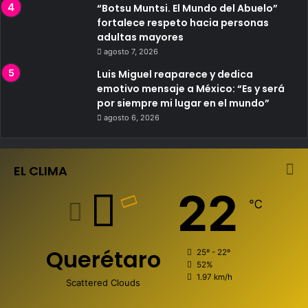
“Botsu Muntsi. El Mundo del Abuelo”
fortalece respeto hacia personas
adultas mayores
agosto 7, 2026
Luis Miguel reaparece y dedica
emotivo mensaje a México: “Es y será
por siempre mi lugar en el mundo”
agosto 6, 2026
EL CLIMA
22
℃
Querétaro
25º - 22º
52%
1.97 km/h
Scattered Clouds