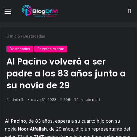
Menu
S
fo
Inicio
/
Destacadas
Destacadas
Entretenimiento
Al Pacino volverá a ser
padre a los 83 años junto a
su novia de 29
Send
admin
mayo 31, 2023
206
1 minute read
an
email
Al Pacino
, de 83 años, espera a su cuarto hijo con su
novia
Noor Alfallah
, de 29 años, dijo un representante del
actor. El sitio
TMZ
aseguró que la joven tiene ocho meses