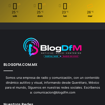
25
25
23
26
℃
℃
℃
℃
sáb
dom
lun
mar
BLOGDFM.COM.MX
Somos una empresa de radio y comunicación, con un contenido
dinámico autitivo y visual, informando desde Querétaro, México
para el mundo, Síguenos en nuestras redes sociales. Escríbenos
a: comunicacion@blogdfm.com
Nuestras Redes