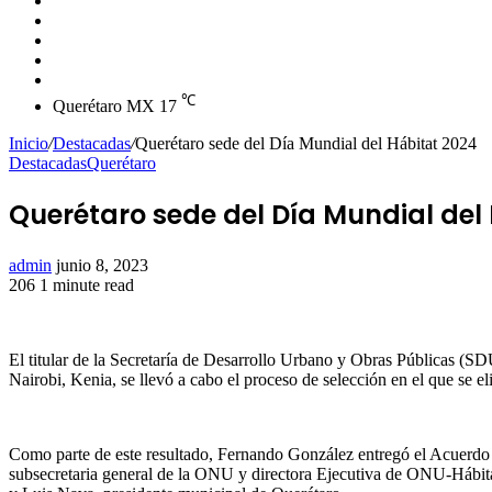
skin
Instagram
YouTube
Twitter
Facebook
℃
Querétaro MX
17
Inicio
/
Destacadas
/
Querétaro sede del Día Mundial del Hábitat 2024
Destacadas
Querétaro
Querétaro sede del Día Mundial del
Send
admin
junio 8, 2023
an
206
1 minute read
Facebook
Twitter
LinkedIn
Tumblr
Pinterest
Reddit
VKontakte
Odnoklassniki
Pocket
email
El titular de la Secretaría de Desarrollo Urbano y Obras Públicas 
Nairobi, Kenia, se llevó a cabo el proceso de selección en el que se e
Como parte de este resultado, Fernando González entregó el Acuerdo 
subsecretaria general de la ONU y directora Ejecutiva de ONU-Hábitat