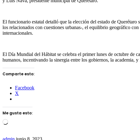
y Luis Nava, presidente municipal de Querétaro.
El funcionario estatal detalló que la elección del estado de Querétaro 
los relacionados con cuestiones urbanas-, el equilibrio geográfico con
internacionales.
El Día Mundial del Hábitat se celebra el primer lunes de octubre de ca
humanos, incentivando la sinergia entre los gobiernos, la academia, y l
Comparte esto:
Facebook
X
Me gusta esto:
Loading…
Send
admin
junio 8, 2023