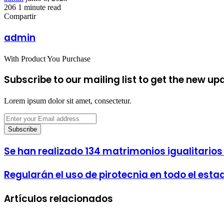
an
206
1 minute read
Facebook
Twitter
LinkedIn
Tumblr
Pinterest
Reddit
VKontakte
Odnoklassniki
Pocket
email
Compartir
Facebook
Twitter
LinkedIn
Tumblr
Pinterest
Reddit
VKontakte
Odnoklassniki
Pocket
Share
Imprimir
via
admin
Email
With Product You Purchase
Subscribe to our mailing list to get the new up
Lorem ipsum dolor sit amet, consectetur.
Enter
your
Email
address
Se han realizado 134 matrimonios igualitarios 
Regularán el uso de pirotecnia en todo el esta
Artículos relacionados