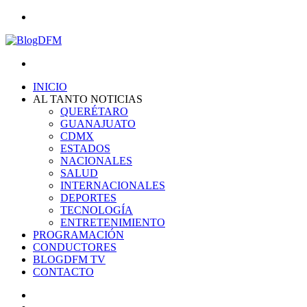
Menu
Search
for
INICIO
AL TANTO NOTICIAS
QUERÉTARO
GUANAJUATO
CDMX
ESTADOS
NACIONALES
SALUD
INTERNACIONALES
DEPORTES
TECNOLOGÍA
ENTRETENIMIENTO
PROGRAMACIÓN
CONDUCTORES
BLOGDFM TV
CONTACTO
Search
for
Switch