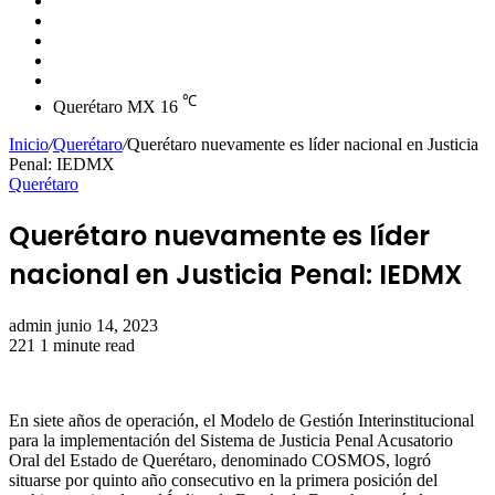
skin
Instagram
YouTube
Twitter
Facebook
℃
Querétaro MX
16
Inicio
/
Querétaro
/
Querétaro nuevamente es líder nacional en Justicia
Penal: IEDMX
Querétaro
Querétaro nuevamente es líder
nacional en Justicia Penal: IEDMX
Send
admin
junio 14, 2023
an
221
1 minute read
email
En siete años de operación, el Modelo de Gestión Interinstitucional
para la implementación del Sistema de Justicia Penal Acusatorio
Oral del Estado de Querétaro, denominado COSMOS, logró
situarse por quinto año consecutivo en la primera posición del