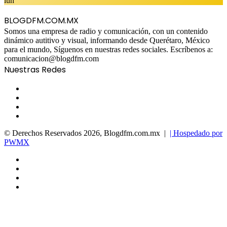
lun
BLOGDFM.COM.MX
Somos una empresa de radio y comunicación, con un contenido
dinámico autitivo y visual, informando desde Querétaro, México
para el mundo, Síguenos en nuestras redes sociales. Escríbenos a:
comunicacion@blogdfm.com
Nuestras Redes
Facebook
Twitter
YouTube
Instagram
© Derechos Reservados 2026, Blogdfm.com.mx |
| Hospedado por
PWMX
Facebook
Twitter
YouTube
Instagram
Facebook
Twitter
WhatsApp
Telegram
Viber
Back
to
top