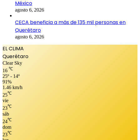
México
agosto 6, 2026
CECA beneficia a más de 135 mil personas en
Querétaro
agosto 6, 2026
EL CLIMA
Querétaro
Clear Sky
℃
16
25º - 14º
91%
1.46 km/h
℃
25
vie
℃
23
sáb
℃
24
dom
℃
23