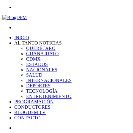
Menu
Search
for
INICIO
AL TANTO NOTICIAS
QUERÉTARO
GUANAJUATO
CDMX
ESTADOS
NACIONALES
SALUD
INTERNACIONALES
DEPORTES
TECNOLOGÍA
ENTRETENIMIENTO
PROGRAMACIÓN
CONDUCTORES
BLOGDFM TV
CONTACTO
Search
for
Switch