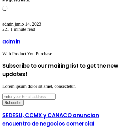
Me gusta esto:
Loading…
Send
admin
junio 14, 2023
an
221
1 minute read
email
admin
With Product You Purchase
Subscribe to our mailing list to get the new
updates!
Lorem ipsum dolor sit amet, consectetur.
Enter
your
Email
address
SEDESU, CCMX y CANACO anuncian
encuentro de negocios comercial