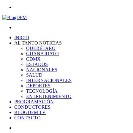
Menu
Search
for
INICIO
AL TANTO NOTICIAS
QUERÉTARO
GUANAJUATO
CDMX
ESTADOS
NACIONALES
SALUD
INTERNACIONALES
DEPORTES
TECNOLOGÍA
ENTRETENIMIENTO
PROGRAMACIÓN
CONDUCTORES
BLOGDFM TV
CONTACTO
Search
for
Switch