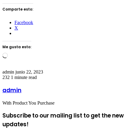
Comparte esto:
Facebook
X
Me gusta esto:
Loading…
Send
admin
junio 22, 2023
an
232
1 minute read
email
admin
With Product You Purchase
Subscribe to our mailing list to get the new
updates!