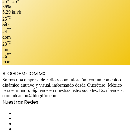
25º - 25º
39%
5.29 km/h
℃
25
sáb
℃
24
dom
℃
23
lun
℃
26
mar
BLOGDFM.COM.MX
Somos una empresa de radio y comunicación, con un contenido
dinámico autitivo y visual, informando desde Querétaro, México
para el mundo, Síguenos en nuestras redes sociales. Escríbenos a:
comunicacion@blogdfm.com
Nuestras Redes
Facebook
Twitter
YouTube
Instagram