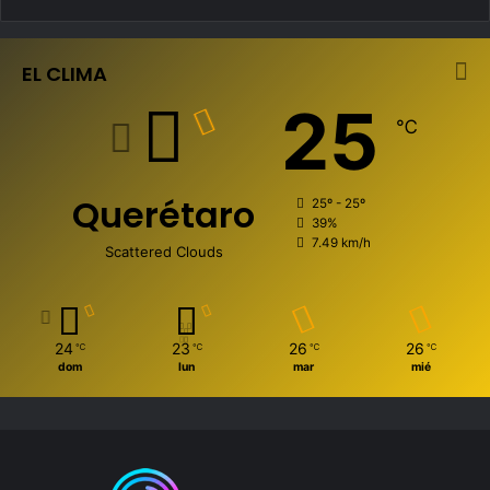
EL CLIMA
25
℃
Querétaro
25º - 25º
39%
7.49 km/h
Scattered Clouds
24
23
26
26
℃
℃
℃
℃
dom
lun
mar
mié