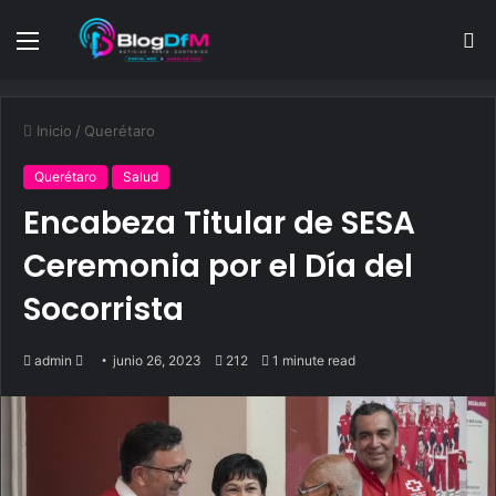
Menu
S
fo
Inicio
/
Querétaro
Querétaro
Salud
Encabeza Titular de SESA
Ceremonia por el Día del
Socorrista
Send
admin
junio 26, 2023
212
1 minute read
an
email