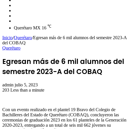
skin
Instagram
YouTube
Twitter
Facebook
℃
Querétaro MX
16
Inicio
/
Querétaro
/
Egresan más de 6 mil alumnos del semestre 2023-A
del COBAQ
Querétaro
Egresan más de 6 mil alumnos del
semestre 2023-A del COBAQ
Send
admin
julio 5, 2023
an
203
Less than a minute
email
Con un evento realizado en el plantel 19 Bravo del Colegio de
Bachilleres del Estado de Querétaro (COBAQ), concluyeron las
ceremonias de graduación 2023 en los 61 planteles de la Generación
2020-2023, entregando a un total de seis mil 662 jóvenes su