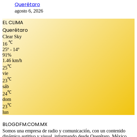
Querétaro
agosto 6, 2026
EL CLIMA
Querétaro
Clear Sky
℃
16
25º - 14º
91%
1.46 km/h
℃
25
vie
℃
23
sáb
℃
24
dom
℃
23
lun
BLOGDFM.COM.MX
Somos una empresa de radio y comunicación, con un contenido
dinámico autitivo y visual, informando desde Querétaro, México