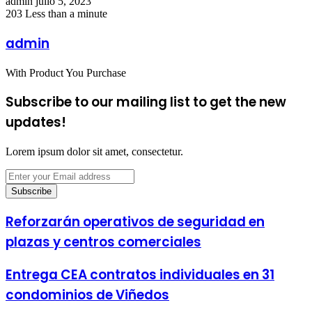
Send
admin
julio 5, 2023
an
203
Less than a minute
email
admin
With Product You Purchase
Subscribe to our mailing list to get the new
updates!
Lorem ipsum dolor sit amet, consectetur.
Enter
your
Email
address
Reforzarán operativos de seguridad en
plazas y centros comerciales
Entrega CEA contratos individuales en 31
condominios de Viñedos