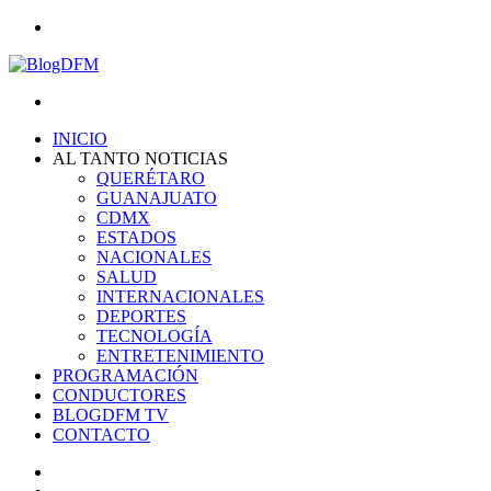
Menu
Search
for
INICIO
AL TANTO NOTICIAS
QUERÉTARO
GUANAJUATO
CDMX
ESTADOS
NACIONALES
SALUD
INTERNACIONALES
DEPORTES
TECNOLOGÍA
ENTRETENIMIENTO
PROGRAMACIÓN
CONDUCTORES
BLOGDFM TV
CONTACTO
Search
for
Switch