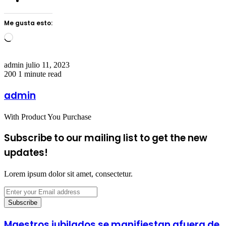
Me gusta esto:
Loading…
Send
admin
julio 11, 2023
an
200
1 minute read
email
admin
With Product You Purchase
Subscribe to our mailing list to get the new
updates!
Lorem ipsum dolor sit amet, consectetur.
Enter
your
Email
address
Maestros jubilados se manifiestan afuera de