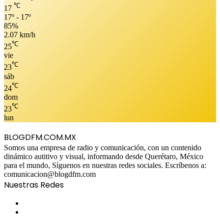
℃
17
17º - 17º
85%
2.07 km/h
℃
25
vie
℃
23
sáb
℃
24
dom
℃
23
lun
BLOGDFM.COM.MX
Somos una empresa de radio y comunicación, con un contenido
dinámico autitivo y visual, informando desde Querétaro, México
para el mundo, Síguenos en nuestras redes sociales. Escríbenos a:
comunicacion@blogdfm.com
Nuestras Redes
Facebook
Twitter