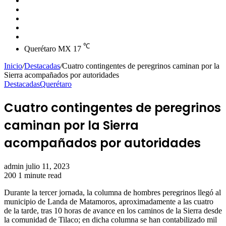
skin
Instagram
YouTube
Twitter
Facebook
℃
Querétaro MX
17
Inicio
/
Destacadas
/
Cuatro contingentes de peregrinos caminan por la
Sierra acompañados por autoridades
Destacadas
Querétaro
Cuatro contingentes de peregrinos
caminan por la Sierra
acompañados por autoridades
Send
admin
julio 11, 2023
an
200
1 minute read
email
Durante la tercer jornada, la columna de hombres peregrinos llegó al
municipio de Landa de Matamoros, aproximadamente a las cuatro
de la tarde, tras 10 horas de avance en los caminos de la Sierra desde
la comunidad de Tilaco; en dicha columna se han contabilizado mil