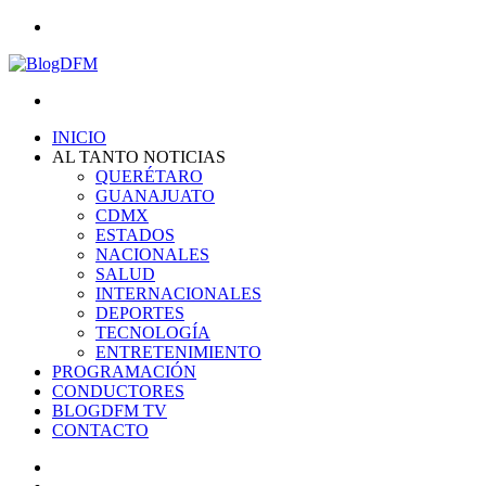
Menu
Search
for
INICIO
AL TANTO NOTICIAS
QUERÉTARO
GUANAJUATO
CDMX
ESTADOS
NACIONALES
SALUD
INTERNACIONALES
DEPORTES
TECNOLOGÍA
ENTRETENIMIENTO
PROGRAMACIÓN
CONDUCTORES
BLOGDFM TV
CONTACTO
Search
for
Switch