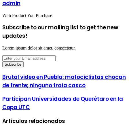
admin
With Product You Purchase
Subscribe to our mailing list to get the new
updates!
Lorem ipsum dolor sit amet, consectetur.
Enter
your
Email
address
Brutal video en Puebla: motociclistas chocan
de frente; ninguno traía casco
Participan Universidades de Querétaro en la
Copa UTC
Artículos relacionados