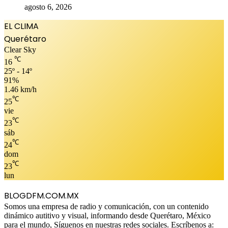
agosto 6, 2026
EL CLIMA
Querétaro
Clear Sky
℃
16
25º - 14º
91%
1.46 km/h
℃
25
vie
℃
23
sáb
℃
24
dom
℃
23
lun
BLOGDFM.COM.MX
Somos una empresa de radio y comunicación, con un contenido
dinámico autitivo y visual, informando desde Querétaro, México
para el mundo, Síguenos en nuestras redes sociales. Escríbenos a: