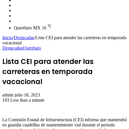
skin
Instagram
YouTube
Twitter
Facebook
℃
Querétaro MX
16
Inicio
/
Destacadas
/
Lista CEI para atender las carreteras en temporada
vacacional
Destacadas
Querétaro
Lista CEI para atender las
carreteras en temporada
vacacional
Send
admin
julio 18, 2023
an
193
Less than a minute
email
La Comisión Estatal de Infraestructura (CEI) informa que mantendrá
en guardia cuadrillas de mantenimiento vial durante el periodo