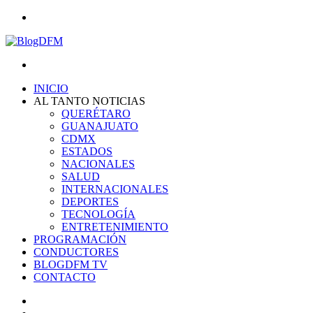
Menu
Search
for
INICIO
AL TANTO NOTICIAS
QUERÉTARO
GUANAJUATO
CDMX
ESTADOS
NACIONALES
SALUD
INTERNACIONALES
DEPORTES
TECNOLOGÍA
ENTRETENIMIENTO
PROGRAMACIÓN
CONDUCTORES
BLOGDFM TV
CONTACTO
Search
for
Switch