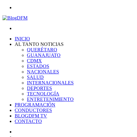
Menu
Search
for
INICIO
AL TANTO NOTICIAS
QUERÉTARO
GUANAJUATO
CDMX
ESTADOS
NACIONALES
SALUD
INTERNACIONALES
DEPORTES
TECNOLOGÍA
ENTRETENIMIENTO
PROGRAMACIÓN
CONDUCTORES
BLOGDFM TV
CONTACTO
Search
for
Switch