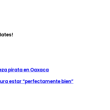
dates!
veza pirata en Oaxaca
egura estar “perfectamente bien”