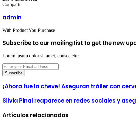
Facebook
Twitter
LinkedIn
Tumblr
Pinterest
Reddit
VKontakte
Odnoklassniki
Pocket
email
Compartir
Facebook
Twitter
LinkedIn
Tumblr
Pinterest
Reddit
VKontakte
Odnoklassniki
Pocket
Share
Imprimir
via
admin
Email
With Product You Purchase
Subscribe to our mailing list to get the new up
Lorem ipsum dolor sit amet, consectetur.
Enter
your
Email
address
¡Ahora fue la cheve! Aseguran tráiler con cer
Silvia Pinal reaparece en redes sociales y as
Artículos relacionados