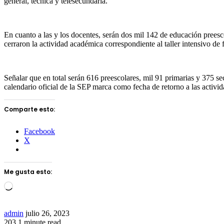
general, técnica y telesecundaria.
En cuanto a las y los docentes, serán dos mil 142 de educación preescol
cerraron la actividad académica correspondiente al taller intensivo d
Señalar que en total serán 616 preescolares, mil 91 primarias y 375 s
calendario oficial de la SEP marca como fecha de retorno a las activid
Comparte esto:
Facebook
X
Me gusta esto:
Loading…
Send
admin
julio 26, 2023
an
203
1 minute read