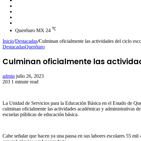
skin
Instagram
YouTube
Twitter
Facebook
℃
Querétaro MX
24
Inicio
/
Destacadas
/
Culminan oficialmente las actividades del ciclo es
Destacadas
Querétaro
Culminan oficialmente las activida
Send
admin
julio 26, 2023
an
203
1 minute read
Facebook
Twitter
LinkedIn
Tumblr
Pinterest
Reddit
VKontakte
Odnoklassniki
Pocket
email
La Unidad de Servicios para la Educación Básica en el Estado de Que
culminan oficialmente las actividades académicas y administrativas de
escuelas públicas de educación básica.
Cabe señalar que hacen ya una pausa en sus labores escolares 55 mil 