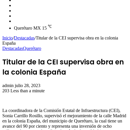
skin
Instagram
YouTube
Twitter
Facebook
℃
Querétaro MX
15
Inicio
/
Destacadas
/
Titular de la CEI supervisa obra en la colonia
España
Destacadas
Querétaro
Titular de la CEI supervisa obra en
la colonia España
Send
admin
julio 28, 2023
an
203
Less than a minute
email
La coordinadora de la Comisión Estatal de Infraestructura (CEI),
Sonia Carrillo Rosillo, supervisó el mejoramiento de la calle Madrid
en la colonia España, del municipio de Querétaro, la cual tiene un
avance del 90 por ciento y representa una inversión de ocho