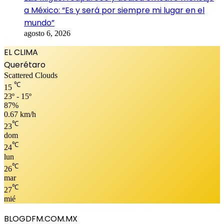
a México: “Es y será por siempre mi lugar en el
mundo”
agosto 6, 2026
EL CLIMA
Querétaro
Scattered Clouds
℃
15
23º - 15º
87%
0.67 km/h
℃
23
dom
℃
24
lun
℃
26
mar
℃
27
mié
BLOGDFM.COM.MX