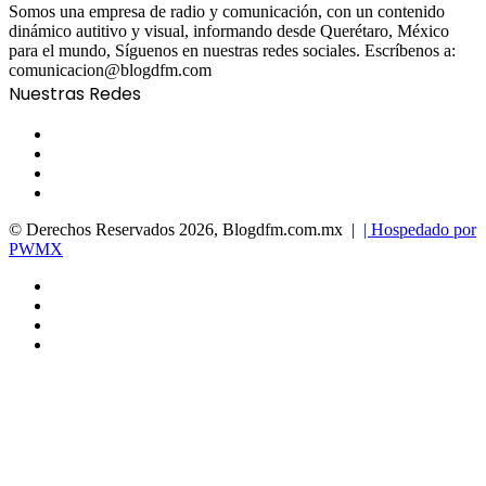
Somos una empresa de radio y comunicación, con un contenido
dinámico autitivo y visual, informando desde Querétaro, México
para el mundo, Síguenos en nuestras redes sociales. Escríbenos a:
comunicacion@blogdfm.com
Nuestras Redes
Facebook
Twitter
YouTube
Instagram
© Derechos Reservados 2026, Blogdfm.com.mx |
| Hospedado por
PWMX
Facebook
Twitter
YouTube
Instagram
Facebook
Twitter
WhatsApp
Telegram
Viber
Back
to
top
button