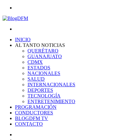
Menu
Search
for
INICIO
AL TANTO NOTICIAS
QUERÉTARO
GUANAJUATO
CDMX
ESTADOS
NACIONALES
SALUD
INTERNACIONALES
DEPORTES
TECNOLOGÍA
ENTRETENIMIENTO
PROGRAMACIÓN
CONDUCTORES
BLOGDFM TV
CONTACTO
Search
for
Switch