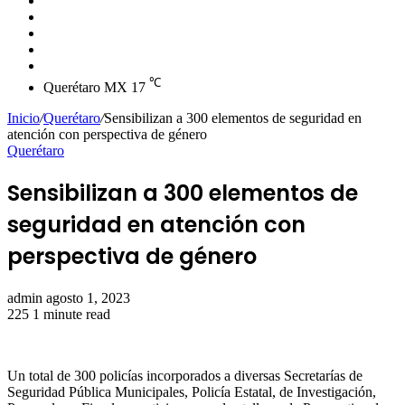
skin
Instagram
YouTube
Twitter
Facebook
℃
Querétaro MX
17
Inicio
/
Querétaro
/
Sensibilizan a 300 elementos de seguridad en
atención con perspectiva de género
Querétaro
Sensibilizan a 300 elementos de
seguridad en atención con
perspectiva de género
Send
admin
agosto 1, 2023
an
225
1 minute read
email
Un total de 300 policías incorporados a diversas Secretarías de
Seguridad Pública Municipales, Policía Estatal, de Investigación,