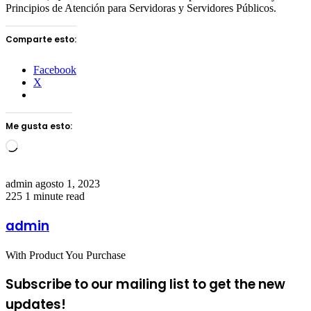
Principios de Atención para Servidoras y Servidores Públicos.
Comparte esto:
Facebook
X
Me gusta esto:
Loading…
Send
admin
agosto 1, 2023
an
225
1 minute read
email
admin
With Product You Purchase
Subscribe to our mailing list to get the new
updates!