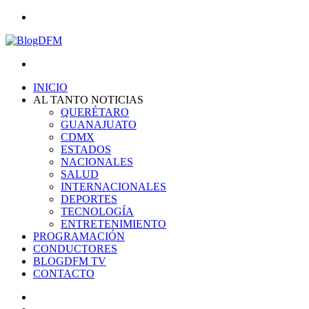
Menu
Search
for
INICIO
AL TANTO NOTICIAS
QUERÉTARO
GUANAJUATO
CDMX
ESTADOS
NACIONALES
SALUD
INTERNACIONALES
DEPORTES
TECNOLOGÍA
ENTRETENIMIENTO
PROGRAMACIÓN
CONDUCTORES
BLOGDFM TV
CONTACTO
Search
for
Switch