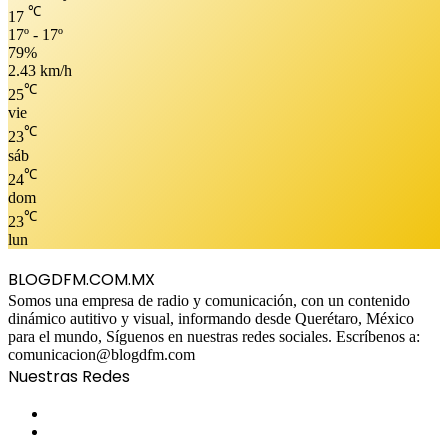
℃
17
17º - 17º
79%
2.43 km/h
℃
25
vie
℃
23
sáb
℃
24
dom
℃
23
lun
BLOGDFM.COM.MX
Somos una empresa de radio y comunicación, con un contenido
dinámico autitivo y visual, informando desde Querétaro, México
para el mundo, Síguenos en nuestras redes sociales. Escríbenos a:
comunicacion@blogdfm.com
Nuestras Redes
Facebook
Twitter