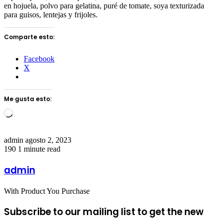
en hojuela, polvo para gelatina, puré de tomate, soya texturizada
para guisos, lentejas y frijoles.
Comparte esto:
Facebook
X
Me gusta esto:
Loading…
Send
admin
agosto 2, 2023
an
190
1 minute read
email
admin
With Product You Purchase
Subscribe to our mailing list to get the new