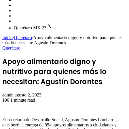
skin
Instagram
YouTube
Twitter
Facebook
℃
Querétaro MX
23
Inicio
/
Querétaro
/
Apoyo alimentario digno y nutritivo para quienes
más lo necesitan: Agustín Dorantes
Querétaro
Apoyo alimentario digno y
nutritivo para quienes más lo
necesitan: Agustín Dorantes
Send
admin
agosto 2, 2023
an
190
1 minute read
email
El secretario de Desarrollo Social, Agustín Dorantes Lámbarri,
encabezó la entrega de 854 apoyos alimentarios a ciudadanas y