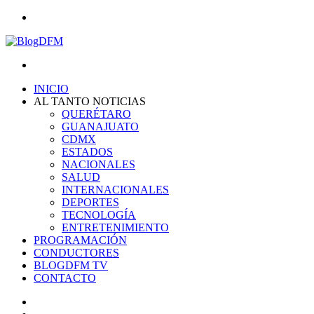
Menu
Search
for
INICIO
AL TANTO NOTICIAS
QUERÉTARO
GUANAJUATO
CDMX
ESTADOS
NACIONALES
SALUD
INTERNACIONALES
DEPORTES
TECNOLOGÍA
ENTRETENIMIENTO
PROGRAMACIÓN
CONDUCTORES
BLOGDFM TV
CONTACTO
Search
for
Switch