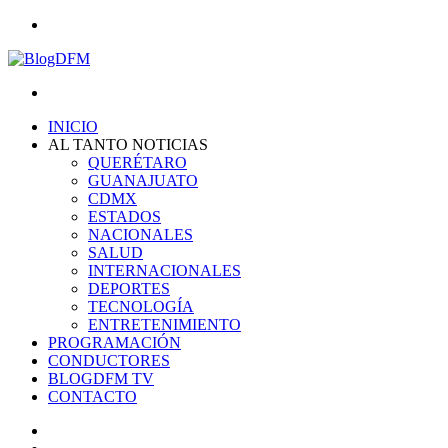
Menu
Search
for
INICIO
AL TANTO NOTICIAS
QUERÉTARO
GUANAJUATO
CDMX
ESTADOS
NACIONALES
SALUD
INTERNACIONALES
DEPORTES
TECNOLOGÍA
ENTRETENIMIENTO
PROGRAMACIÓN
CONDUCTORES
BLOGDFM TV
CONTACTO
Search
for
Switch