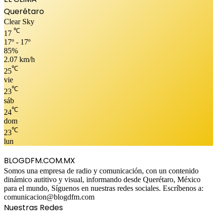
Querétaro
Clear Sky
℃
17
17º - 17º
85%
2.07 km/h
℃
25
vie
℃
23
sáb
℃
24
dom
℃
23
lun
BLOGDFM.COM.MX
Somos una empresa de radio y comunicación, con un contenido
dinámico autitivo y visual, informando desde Querétaro, México
para el mundo, Síguenos en nuestras redes sociales. Escríbenos a:
comunicacion@blogdfm.com
Nuestras Redes