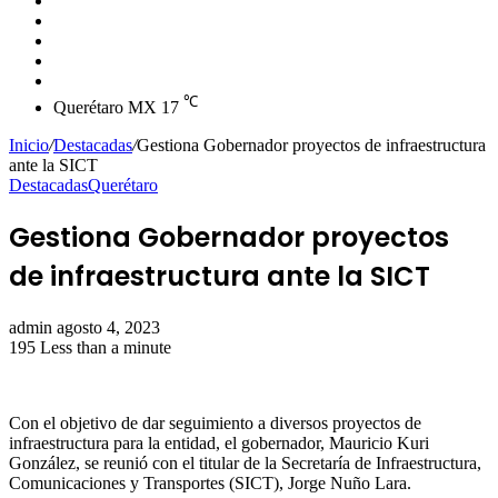
skin
Instagram
YouTube
Twitter
Facebook
℃
Querétaro MX
17
Inicio
/
Destacadas
/
Gestiona Gobernador proyectos de infraestructura
ante la SICT
Destacadas
Querétaro
Gestiona Gobernador proyectos
de infraestructura ante la SICT
Send
admin
agosto 4, 2023
an
195
Less than a minute
email
Con el objetivo de dar seguimiento a diversos proyectos de
infraestructura para la entidad, el gobernador, Mauricio Kuri
González, se reunió con el titular de la Secretaría de Infraestructura,
Comunicaciones y Transportes (SICT), Jorge Nuño Lara.