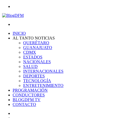
Menu
Search
for
INICIO
AL TANTO NOTICIAS
QUERÉTARO
GUANAJUATO
CDMX
ESTADOS
NACIONALES
SALUD
INTERNACIONALES
DEPORTES
TECNOLOGÍA
ENTRETENIMIENTO
PROGRAMACIÓN
CONDUCTORES
BLOGDFM TV
CONTACTO
Search
for
Switch