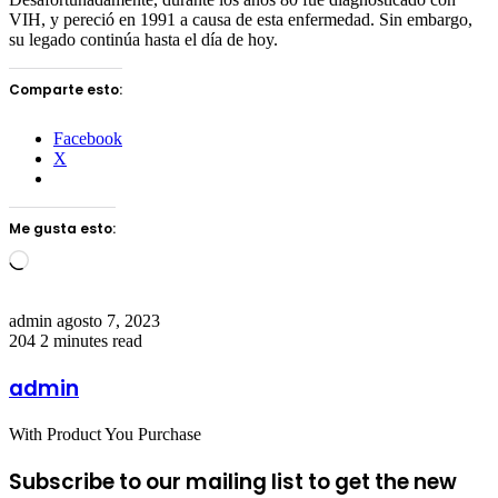
VIH, y pereció en 1991 a causa de esta enfermedad. Sin embargo,
su legado continúa hasta el día de hoy.
Comparte esto:
Facebook
X
Me gusta esto:
Loading…
Send
admin
agosto 7, 2023
an
204
2 minutes read
email
admin
With Product You Purchase
Subscribe to our mailing list to get the new