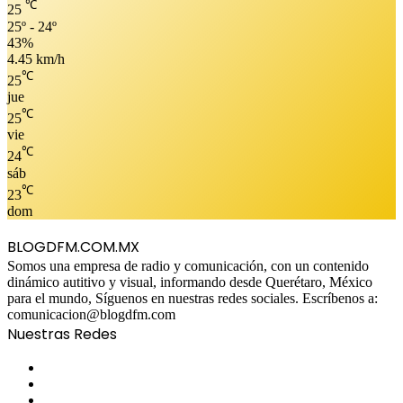
℃
25
25º - 24º
43%
4.45 km/h
℃
25
jue
℃
25
vie
℃
24
sáb
℃
23
dom
BLOGDFM.COM.MX
Somos una empresa de radio y comunicación, con un contenido
dinámico autitivo y visual, informando desde Querétaro, México
para el mundo, Síguenos en nuestras redes sociales. Escríbenos a:
comunicacion@blogdfm.com
Nuestras Redes
Facebook
Twitter
YouTube