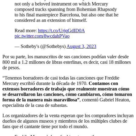
not only a beloved instrument on which Mercury
composed tracks spanning from Bohemian Rhapsody
to his final masterpiece Barcelona, but also one that he
considered as an extension of himself.
Read more:
https://t.co/UrjqGdID0A
pic.twitter.com/8wcdahPVao
— Sotheby's (@Sothebys)
August 3, 2023
Por su parte, los manuscritos de sus canciones podrían valer desde
800 mil a 1.2 millones de libras esterlinas, es decir, casi 18 millones
de pesos.
“Tenemos borradores de casi todas las canciones que Freddie
Mercury escribió durante la década de 1970.
Contamos con
extensos borradores de trabajo que realmente muestran cómo
se desarrollaron las canciones, cómo cambiaron, cómo tomaron
forma de la manera más maravillosa”
, comentó Gabriel Heaton,
especialista de la casa de subastas.
Los organizadores de la venta esperan que los compradores incluyan
dueños de algunos museos y miembros de los múltiples clubes de
fans que el cantante tiene por todo el mundo.