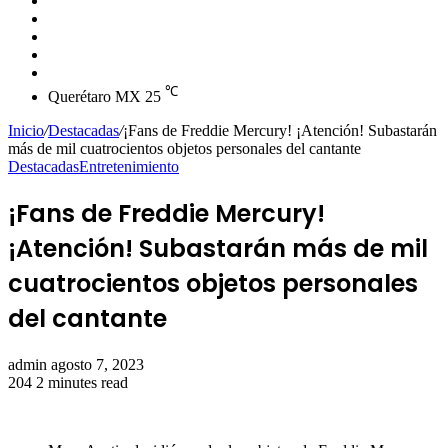
skin
Instagram
YouTube
Twitter
Facebook
℃
Querétaro MX
25
Inicio
/
Destacadas
/
¡Fans de Freddie Mercury! ¡Atención! Subastarán
más de mil cuatrocientos objetos personales del cantante
Destacadas
Entretenimiento
¡Fans de Freddie Mercury!
¡Atención! Subastarán más de mil
cuatrocientos objetos personales
del cantante
Send
admin
agosto 7, 2023
an
204
2 minutes read
email