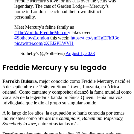
Freddie Mercury's love for his cats over the years was
legendary. The cats of Garden Lodge—Mercury’s
home in London—each had their own distinct
personality.
Meet Mercury's feline family as
#TheWorldofFreddieMercury
takes over
#SothebysLondon
this week:
https://t.co/ymHgEFhR3o
pic.twitter.com/gXEJ2PLWVH
— Sotheby's (@Sothebys)
August 1, 2023
Freddie Mercury y su legado
Farrokh Bulsara
, mejor conocido como Freddie Mercury, nació el
5 de septiembre de 1946, en Stone Town, Tanzania, en África
oriental. Como cantante y compositor alcanzó la fama mundial como
vocalista de la legendaria banda británica Queen. Tenía una voz
privilegiada que le dio al grupo su singular sonido.
A lo largo de los años, la agrupación se haría conocida por temas
inolvidables como
We are the champions, Bohemiam Rapshody,
Somebody to love,
entre otras tantas más.
Desafortunadamente, durante los años 80 fue diagnosticado con