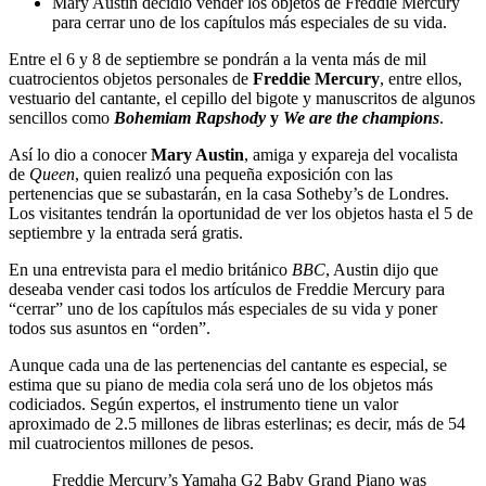
Mary Austin decidió vender los objetos de Freddie Mercury
para cerrar uno de los capítulos más especiales de su vida.
Entre el 6 y 8 de septiembre se pondrán a la venta más de mil
cuatrocientos objetos personales de
Freddie Mercury
, entre ellos,
vestuario del cantante, el cepillo del bigote y manuscritos de algunos
sencillos como
Bohemiam Rapshody
y
We are the champions
.
Así lo dio a conocer
Mary Austin
, amiga y expareja del vocalista
de
Queen
, quien realizó una pequeña exposición con las
pertenencias que se subastarán, en la casa Sotheby’s de Londres.
Los visitantes tendrán la oportunidad de ver los objetos hasta el 5 de
septiembre y la entrada será gratis.
En una entrevista para el medio británico
BBC
, Austin dijo que
deseaba vender casi todos los artículos de Freddie Mercury para
“cerrar” uno de los capítulos más especiales de su vida y poner
todos sus asuntos en “orden”.
Aunque cada una de las pertenencias del cantante es especial, se
estima que su piano de media cola será uno de los objetos más
codiciados. Según expertos, el instrumento tiene un valor
aproximado de 2.5 millones de libras esterlinas; es decir, más de 54
mil cuatrocientos millones de pesos.
Freddie Mercury’s Yamaha G2 Baby Grand Piano was