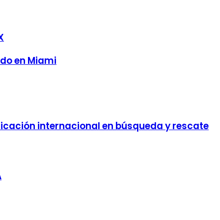
X
udo en Miami
ificación internacional en búsqueda y rescate
A