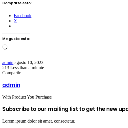
Comparte esto:
Facebook
X
Me gusta esto:
Loading…
Send
admin
agosto 10, 2023
an
213
Less than a minute
Facebook
Twitter
LinkedIn
Tumblr
Pinterest
Reddit
VKontakte
Odnoklassniki
Pocket
email
Compartir
Facebook
Twitter
LinkedIn
Tumblr
Pinterest
Reddit
VKontakte
Odnoklassniki
Pocket
Share
Imprimir
via
admin
Email
With Product You Purchase
Subscribe to our mailing list to get the new up
Lorem ipsum dolor sit amet, consectetur.