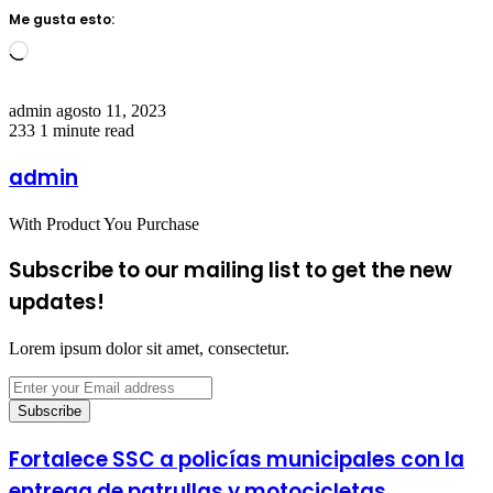
Me gusta esto:
Loading…
Send
admin
agosto 11, 2023
an
233
1 minute read
email
admin
With Product You Purchase
Subscribe to our mailing list to get the new
updates!
Lorem ipsum dolor sit amet, consectetur.
Enter
your
Email
address
Fortalece SSC a policías municipales con la
entrega de patrullas y motocicletas