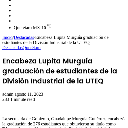
skin
Instagram
YouTube
Twitter
Facebook
℃
Querétaro MX
16
Inicio
/
Destacadas
/
Encabeza Lupita Murguía graduación de
estudiantes de la División Industrial de la UTEQ
Destacadas
Querétaro
Encabeza Lupita Murguía
graduación de estudiantes de la
División Industrial de la UTEQ
Send
admin
agosto 11, 2023
an
233
1 minute read
email
La secretaria de Gobierno, Guadalupe Murguía Gutiérrez, encabezó
la graduación de 276 estudiantes que obtuvieron su título como