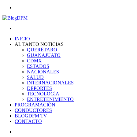
Menu
Search
for
INICIO
AL TANTO NOTICIAS
QUERÉTARO
GUANAJUATO
CDMX
ESTADOS
NACIONALES
SALUD
INTERNACIONALES
DEPORTES
TECNOLOGÍA
ENTRETENIMIENTO
PROGRAMACIÓN
CONDUCTORES
BLOGDFM TV
CONTACTO
Search
for
Switch