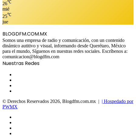
℃
26
mié
℃
25
jue
BLOGDFM.COM.MX
Somos una empresa de radio y comunicación, con un contenido
dinámico autitivo y visual, informando desde Querétaro, México
para el mundo, Síguenos en nuestras redes sociales. Escríbenos a:
comunicacion@blogdfm.com
Nuestras Redes
Facebook
Twitter
YouTube
Instagram
© Derechos Reservados 2026, Blogdfm.com.mx |
| Hospedado por
PWMX
Facebook
Twitter
YouTube
Instagram