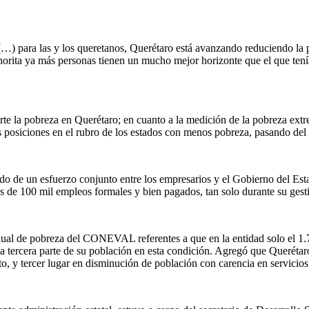
 (…) para las y los queretanos, Querétaro está avanzando reduciendo la
horita ya más personas tienen un mucho mejor horizonte que el que tení
rte la pobreza en Querétaro; en cuanto a la medición de la pobreza extre
s posiciones en el rubro de los estados con menos pobreza, pasando del 
tado de un esfuerzo conjunto entre los empresarios y el Gobierno del Est
ás de 100 mil empleos formales y bien pagados, tan solo durante su gest
nual de pobreza del CONEVAL referentes a que en la entidad solo el 1.7
na tercera parte de su población en esta condición. Agregó que Queréta
o, y tercer lugar en disminución de población con carencia en servicios