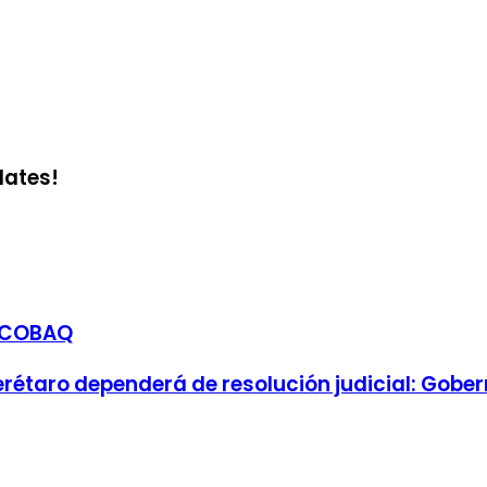
dates!
l COBAQ
uerétaro dependerá de resolución judicial: Gobe