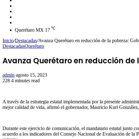
skin
Instagram
YouTube
Twitter
Facebook
℃
Querétaro MX
17
Inicio
/
Destacadas
/
Avanza Querétaro en reducción de la pobreza: Gob
Destacadas
Querétaro
Avanza Querétaro en reducción de 
Send
admin
agosto 15, 2023
an
228
4 minutes read
Facebook
Twitter
LinkedIn
Tumblr
Pinterest
Reddit
VKontakte
Odnoklassniki
Pocket
email
A través de la estrategia estatal implementada por la presente adminis
mejor calidad de vida, afirmó el gobernador, Mauricio Kuri González,
Durante este ejercicio de comunicación, el mandatario estatal junto c
acuerdo a los indicadores del Consejo Nacional de Evaluación de la