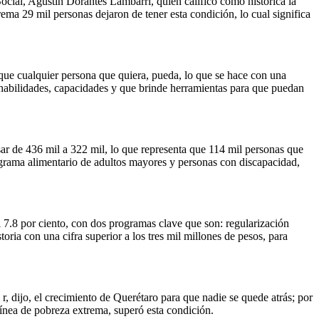
 Social, Agustín Dorantes Lámbarri, quien calificó como histórica la
a 29 mil personas dejaron de tener esta condición, lo cual significa
que cualquier persona que quiera, pueda, lo que se hace con una
lle habilidades, capacidades y que brinde herramientas para que puedan
asar de 436 mil a 322 mil, lo que representa que 114 mil personas que
ograma alimentario de adultos mayores y personas con discapacidad,
l 7.8 por ciento, con dos programas clave que son: regularización
storia con una cifra superior a los tres mil millones de pesos, para
a r, dijo, el crecimiento de Querétaro para que nadie se quede atrás; por
 línea de pobreza extrema, superó esta condición.