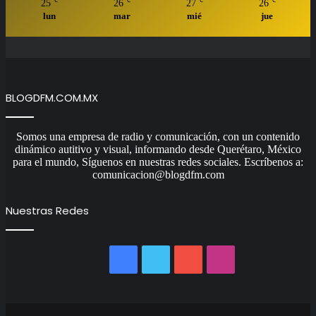
℃
℃
℃
℃
25
26
27
26
lun
mar
mié
jue
BLOGDFM.COM.MX
Somos una empresa de radio y comunicación, con un contenido
dinámico autitivo y visual, informando desde Querétaro, México
para el mundo, Síguenos en nuestras redes sociales. Escríbenos a:
comunicacion@blogdfm.com
Nuestras Redes
Facebook
Twitter
YouTube
Instagram