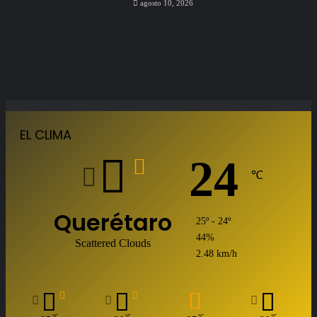
agosto 10, 2026
EL CLIMA
24
℃
Querétaro
25º - 24º
44%
Scattered Clouds
2.48 km/h