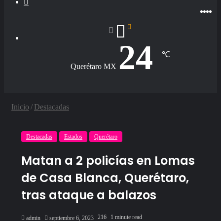
skin
Fac
Twi
Y
I
24
℃
Querétaro MX
Inicio
/
Destacadas
Destacadas
Estados
Querétaro
Matan a 2 policías en Lomas
de Casa Blanca, Querétaro,
tras ataque a balazos
Send
216
1 minute read
admin
septiembre 6, 2023