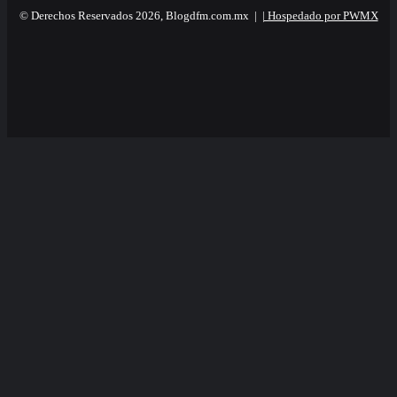
© Derechos Reservados 2026, Blogdfm.com.mx |
| Hospedado por PWMX
Facebook
Twitter
YouTube
Instagram
Facebook
Twitter
WhatsApp
Telegram
Viber