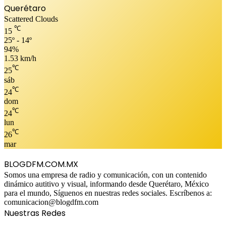
Querétaro
Scattered Clouds
℃
15
25º - 14º
94%
1.53 km/h
℃
25
sáb
℃
24
dom
℃
24
lun
℃
26
mar
BLOGDFM.COM.MX
Somos una empresa de radio y comunicación, con un contenido
dinámico autitivo y visual, informando desde Querétaro, México
para el mundo, Síguenos en nuestras redes sociales. Escríbenos a:
comunicacion@blogdfm.com
Nuestras Redes