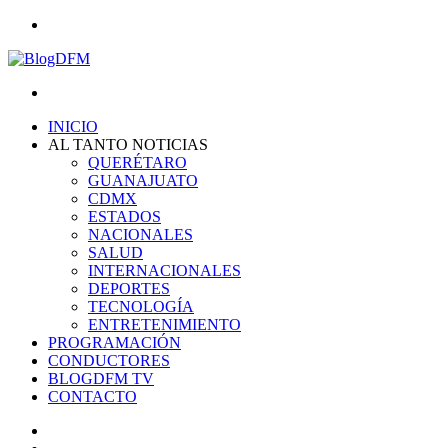
Menu
Search
for
INICIO
AL TANTO NOTICIAS
QUERÉTARO
GUANAJUATO
CDMX
ESTADOS
NACIONALES
SALUD
INTERNACIONALES
DEPORTES
TECNOLOGÍA
ENTRETENIMIENTO
PROGRAMACIÓN
CONDUCTORES
BLOGDFM TV
CONTACTO
Search
for
Switch