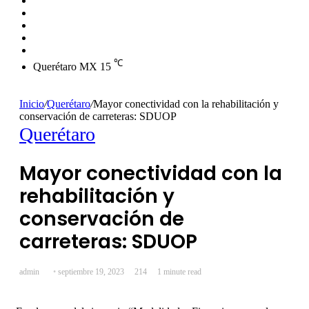
skin
Instagram
YouTube
Twitter
Facebook
℃
Querétaro MX
15
Inicio
/
Querétaro
/
Mayor conectividad con la rehabilitación y
conservación de carreteras: SDUOP
Querétaro
Mayor conectividad con la
rehabilitación y
conservación de
carreteras: SDUOP
Send
admin
septiembre 19, 2023
214
1 minute read
an
email