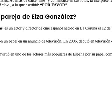
iales
. Además de darse “like” y comentarse en sus fotos, la intérprete 
l cielo
, a lo que escribió:
“POR FAVOR”
.
 pareja de Eiza González?
s,
es un actor y director de cine español nacido en La Coruña el 12 de 
on un papel en un anuncio de televisión. En 2006, debutó en televisión 
onvirtió en uno de los actores más populares de España por su papel co