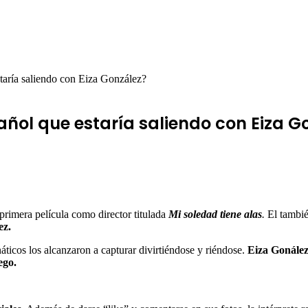
staría saliendo con Eiza González?
añol que estaría saliendo con Eiza G
primera película como director titulada
Mi soledad
tiene alas
.
El tambi
ez.
náticos los alcanzaron a capturar divirtiéndose y riéndose.
Eiza Gonále
ego.