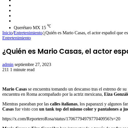
skin
Instagram
YouTube
Twitter
Facebook
℃
Querétaro MX
15
Inicio
/
Entretenimiento
/
¿Quién es Mario Casas, el actor español que e
Entretenimiento
¿Quién es Mario Casas, el actor esp
Send
admin
septiembre 27, 2023
an
211
1 minute read
Facebook
Twitter
LinkedIn
Tumblr
Pinterest
Reddit
VKontakte
Odnoklassniki
Pocket
email
Mario Casas
se encuentra tomando un descanso tras el estreno de su 
encuentra en Roma acompañado por la actriz mexicana,
Eiza Gonzál
Mientras paseaban por las
calles italianas
, los paparazzi y algunos fa
Casas
fue visto con
un tank top del mismo color y pantalones a ju
https://x.com/ReporteroRosa/status/1706779497977040956?s=20