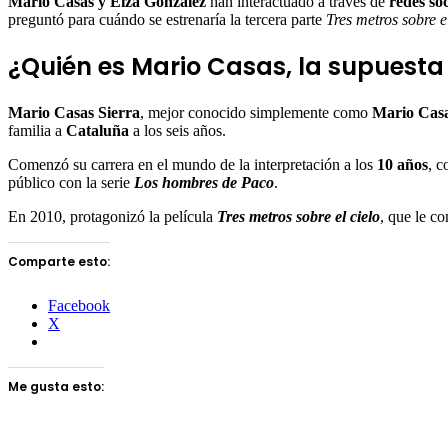
Mario Casas y Eiza González
han interactuado a través de
redes soc
preguntó para cuándo se estrenaría la tercera parte
Tres metros sobre e
¿Quién es Mario Casas, la supuesta
Mario Casas Sierra
, mejor conocido simplemente como
Mario Casa
familia a
Cataluña
a los seis años.
Comenzó su carrera en el mundo de la interpretación a los
10 años
, c
público con la serie
Los hombres de Paco
.
En 2010, protagonizó la película
Tres metros sobre el cielo
, que le c
Comparte esto:
Facebook
X
Me gusta esto: