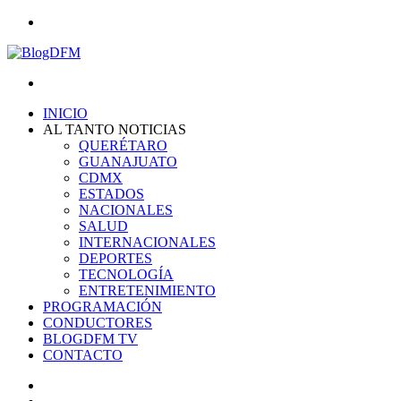
Menu
Search
for
INICIO
AL TANTO NOTICIAS
QUERÉTARO
GUANAJUATO
CDMX
ESTADOS
NACIONALES
SALUD
INTERNACIONALES
DEPORTES
TECNOLOGÍA
ENTRETENIMIENTO
PROGRAMACIÓN
CONDUCTORES
BLOGDFM TV
CONTACTO
Search
for
Switch