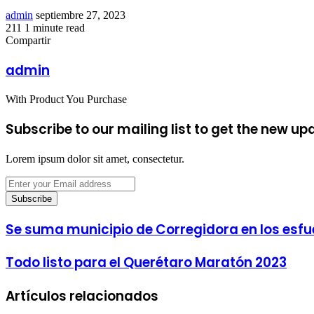
Send
admin
septiembre 27, 2023
an
211
1 minute read
Facebook
Twitter
LinkedIn
Tumblr
Pinterest
Reddit
VKontakte
Odnoklassniki
Pocket
email
Compartir
Facebook
Twitter
LinkedIn
Tumblr
Pinterest
Reddit
VKontakte
Odnoklassniki
Pocket
Share
Imprimir
via
admin
Email
With Product You Purchase
Subscribe to our mailing list to get the new up
Lorem ipsum dolor sit amet, consectetur.
Enter
your
Email
address
Se suma municipio de Corregidora en los esfue
Todo listo para el Querétaro Maratón 2023
Artículos relacionados