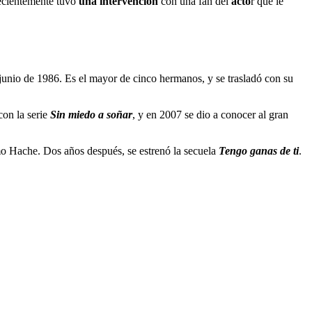
recientemente tuvo
una intervención
con una fan del
acto
r que le
junio de 1986. Es el mayor de cinco hermanos, y se trasladó con su
con la serie
Sin miedo a soñar
, y en 2007 se dio a conocer al gran
mo Hache. Dos años después, se estrenó la secuela
Tengo ganas de ti
.