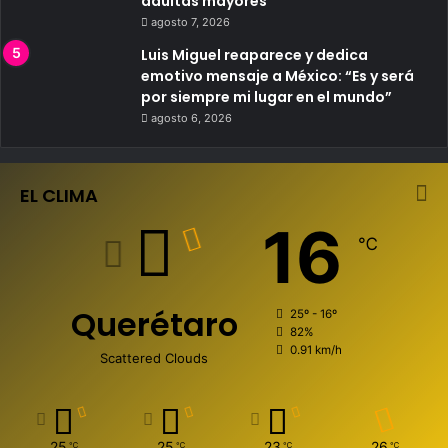
adultas mayores
agosto 7, 2026
Luis Miguel reaparece y dedica
emotivo mensaje a México: “Es y será
por siempre mi lugar en el mundo”
agosto 6, 2026
EL CLIMA
16
℃
Querétaro
25º - 16º
82%
0.91 km/h
Scattered Clouds
25
25
23
26
℃
℃
℃
℃