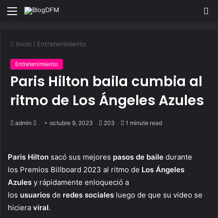
Menu
S
fo
Inicio
/
Entretenimiento
Entretenimiento
Paris Hilton baila cumbia al
ritmo de Los Ángeles Azules
Send
admin
octubre 9, 2023
203
1 minute read
an
email
Paris Hilton
sacó sus mejores
pasos de baile
durante
los Premios Billboard 2023 al ritmo de
Los Ángeles
Azules
y rápidamente enloqueció a
los
usuarios
de
redes
sociales
luego de que su video se
hiciera
viral
.