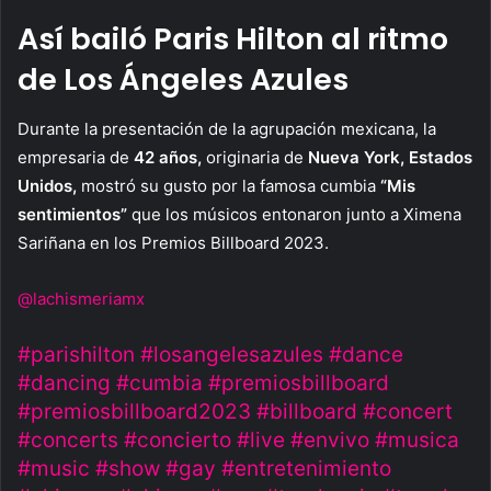
Así bailó Paris Hilton al ritmo
de Los Ángeles Azules
Durante la presentación de la agrupación mexicana, la
empresaria de
42 años,
originaria de
Nueva York, Estados
Unidos,
mostró su gusto por la famosa cumbia
“Mis
sentimientos”
que los músicos entonaron junto a Ximena
Sariñana en los Premios Billboard 2023.
@lachismeriamx
#parishilton
#losangelesazules
#dance
#dancing
#cumbia
#premiosbillboard
#premiosbillboard2023
#billboard
#concert
#concerts
#concierto
#live
#envivo
#musica
#music
#show
#gay
#entretenimiento