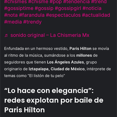
#chismes
#chisme
#pop
#tendencia
#trend
#gossiptime
#gossip
#gossipgirl
#noticia
#nota
#farandula
#espectaculos
#actualidad
#media
#trendy
♬ sonido original – La Chismeria Mx
Enfundada en un hermoso vestido,
Paris Hilton
se movía
al ritmo de la música, sumándose a los
millones
de
seguidores que tienen
Los Ángeles Azules
, grupo
originario de
Iztapalapa, Ciudad de México
, intérprete de
temas como “El listón de tu pelo”
“Lo hace con elegancia”:
redes explotan por baile de
Paris Hilton