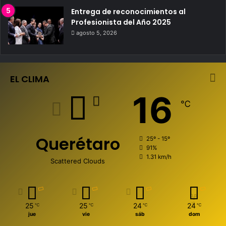
Entrega de reconocimientos al
Profesionista del Año 2025
agosto 5, 2026
EL CLIMA
16
℃
Querétaro
25º - 15º
91%
1.31 km/h
Scattered Clouds
25
25
24
24
℃
℃
℃
℃
jue
vie
sáb
dom