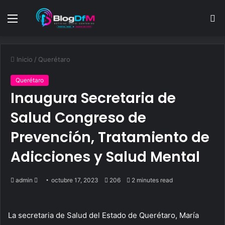
Menu
S
fo
Inicio
/
Querétaro
Querétaro
Inaugura Secretaria de
Salud Congreso de
Prevención, Tratamiento de
Adicciones y Salud Mental
Send
admin
octubre 17, 2023
206
2 minutes read
an
email
La secretaria de Salud del Estado de Querétaro, María