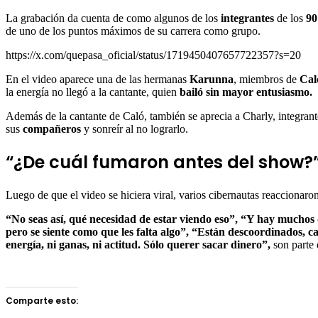
La grabación da cuenta de como algunos de los
integrantes
de los
90
de uno de los puntos máximos de su carrera como grupo.
https://x.com/quepasa_oficial/status/1719450407657722357?s=20
En el video aparece una de las hermanas
Karunna
, miembros de
Cal
la energía no llegó a la cantante, quien
bailó sin mayor entusiasmo.
Además de la cantante de Caló, también se aprecia a Charly, integrant
sus
compañeros
y sonreír al no lograrlo.
“¿De cuál fumaron antes del show?”
Luego de que el video se hiciera viral, varios cibernautas reaccionaro
“No seas así, qué necesidad de estar viendo eso”, “Y hay muchos
pero se siente como que les falta algo”, “Están descoordinados, c
energía, ni ganas, ni actitud. Sólo querer sacar dinero”,
son parte 
Comparte esto: