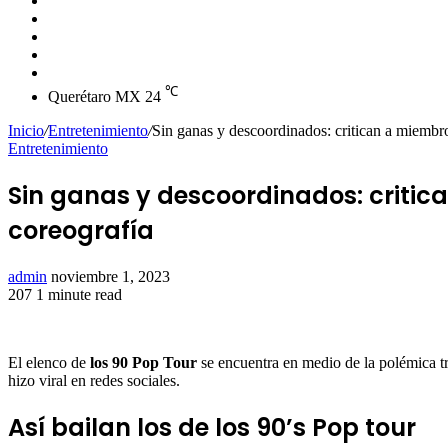
skin
Instagram
YouTube
Twitter
Facebook
℃
Querétaro MX
24
Inicio
/
Entretenimiento
/
Sin ganas y descoordinados: critican a miembros
Entretenimiento
Sin ganas y descoordinados: critica
coreografía
Send
admin
noviembre 1, 2023
an
207
1 minute read
Facebook
Twitter
LinkedIn
Tumblr
Pinterest
Reddit
VKontakte
Odnoklassniki
Pocket
email
El elenco de
los 90 Pop Tour
se encuentra en medio de la polémica t
hizo viral en redes sociales.
Así bailan los de los 90’s Pop tour