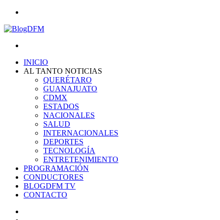
Menu
Search
for
INICIO
AL TANTO NOTICIAS
QUERÉTARO
GUANAJUATO
CDMX
ESTADOS
NACIONALES
SALUD
INTERNACIONALES
DEPORTES
TECNOLOGÍA
ENTRETENIMIENTO
PROGRAMACIÓN
CONDUCTORES
BLOGDFM TV
CONTACTO
Search
for
Switch