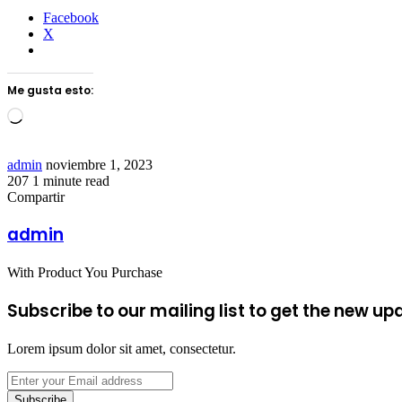
Facebook
X
Me gusta esto:
Loading…
Send
admin
noviembre 1, 2023
an
207
1 minute read
Facebook
Twitter
LinkedIn
Tumblr
Pinterest
Reddit
VKontakte
Odnoklassniki
Pocket
email
Compartir
Facebook
Twitter
LinkedIn
Tumblr
Pinterest
Reddit
VKontakte
Odnoklassniki
Pocket
Share
Imprimir
via
admin
Email
With Product You Purchase
Subscribe to our mailing list to get the new up
Lorem ipsum dolor sit amet, consectetur.
Enter
your