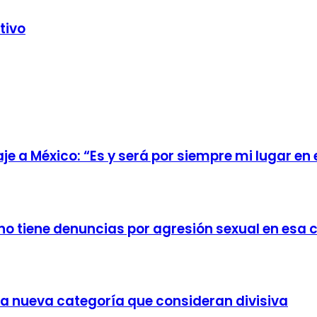
tivo
e a México: “Es y será por siempre mi lugar en
no tiene denuncias por agresión sexual en esa 
a nueva categoría que consideran divisiva