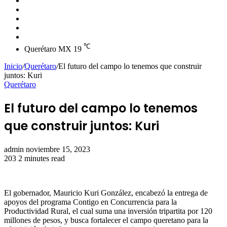
skin
Instagram
YouTube
Twitter
Facebook
℃
Querétaro MX
19
Inicio
/
Querétaro
/
El futuro del campo lo tenemos que construir
juntos: Kuri
Querétaro
El futuro del campo lo tenemos
que construir juntos: Kuri
Send
admin
noviembre 15, 2023
an
203
2 minutes read
email
El gobernador, Mauricio Kuri González, encabezó la entrega de
apoyos del programa Contigo en Concurrencia para la
Productividad Rural, el cual suma una inversión tripartita por 120
millones de pesos, y busca fortalecer el campo queretano para la