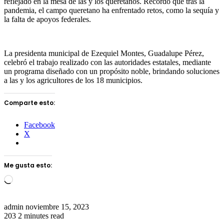
reflejado en la mesa de las y los queretanos. Recordó que tras la
pandemia, el campo queretano ha enfrentado retos, como la sequía y
la falta de apoyos federales.
La presidenta municipal de Ezequiel Montes, Guadalupe Pérez,
celebró el trabajo realizado con las autoridades estatales, mediante
un programa diseñado con un propósito noble, brindando soluciones
a las y los agricultores de los 18 municipios.
Comparte esto:
Facebook
X
Me gusta esto:
Loading…
Send
admin
noviembre 15, 2023
an
203
2 minutes read