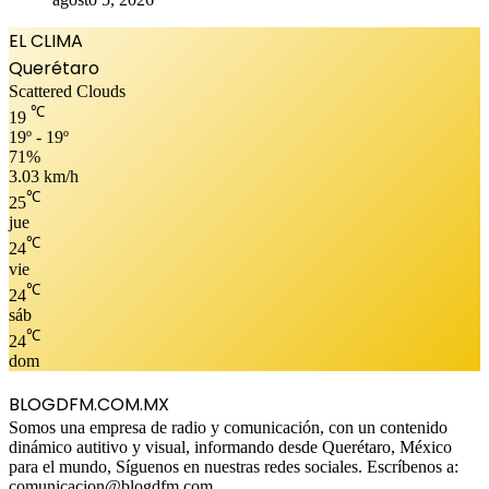
EL CLIMA
Querétaro
Scattered Clouds
℃
19
19º - 19º
71%
3.03 km/h
℃
25
jue
℃
24
vie
℃
24
sáb
℃
24
dom
BLOGDFM.COM.MX
Somos una empresa de radio y comunicación, con un contenido
dinámico autitivo y visual, informando desde Querétaro, México
para el mundo, Síguenos en nuestras redes sociales. Escríbenos a:
comunicacion@blogdfm.com