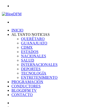
Menu
Search
for
INICIO
AL TANTO NOTICIAS
QUERÉTARO
GUANAJUATO
CDMX
ESTADOS
NACIONALES
SALUD
INTERNACIONALES
DEPORTES
TECNOLOGÍA
ENTRETENIMIENTO
PROGRAMACIÓN
CONDUCTORES
BLOGDFM TV
CONTACTO
Search
for
Switch