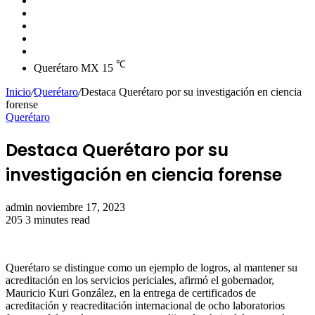
skin
Instagram
YouTube
Twitter
Facebook
℃
Querétaro MX
15
Inicio
/
Querétaro
/
Destaca Querétaro por su investigación en ciencia
forense
Querétaro
Destaca Querétaro por su
investigación en ciencia forense
Send
admin
noviembre 17, 2023
an
205
3 minutes read
email
Querétaro se distingue como un ejemplo de logros, al mantener su
acreditación en los servicios periciales, afirmó el gobernador,
Mauricio Kuri González, en la entrega de certificados de
acreditación y reacreditación internacional de ocho laboratorios