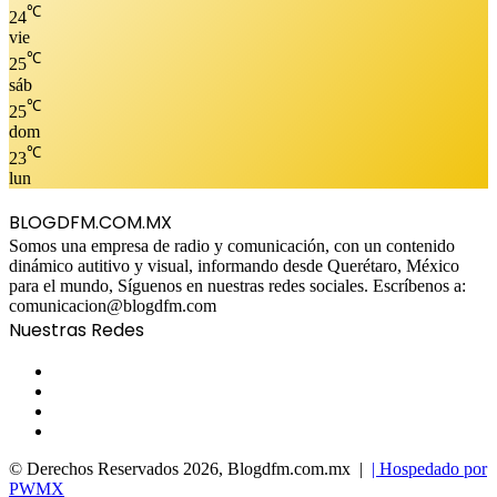
℃
24
vie
℃
25
sáb
℃
25
dom
℃
23
lun
BLOGDFM.COM.MX
Somos una empresa de radio y comunicación, con un contenido
dinámico autitivo y visual, informando desde Querétaro, México
para el mundo, Síguenos en nuestras redes sociales. Escríbenos a:
comunicacion@blogdfm.com
Nuestras Redes
Facebook
Twitter
YouTube
Instagram
© Derechos Reservados 2026, Blogdfm.com.mx |
| Hospedado por
PWMX