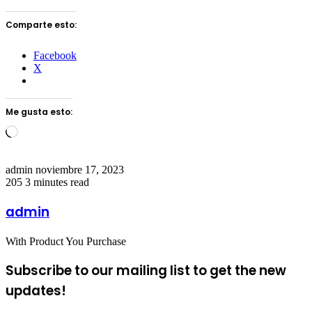
Comparte esto:
Facebook
X
Me gusta esto:
Loading…
Send
admin
noviembre 17, 2023
an
205
3 minutes read
email
admin
With Product You Purchase
Subscribe to our mailing list to get the new
updates!