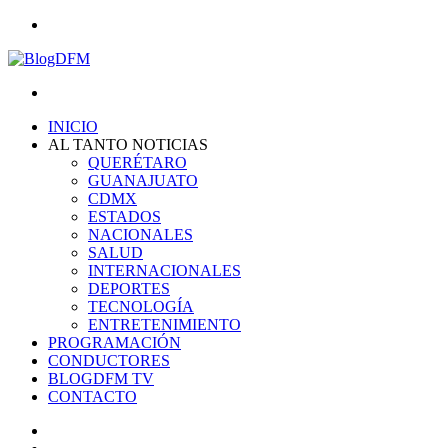
Menu
Search
for
INICIO
AL TANTO NOTICIAS
QUERÉTARO
GUANAJUATO
CDMX
ESTADOS
NACIONALES
SALUD
INTERNACIONALES
DEPORTES
TECNOLOGÍA
ENTRETENIMIENTO
PROGRAMACIÓN
CONDUCTORES
BLOGDFM TV
CONTACTO
Search
for
Switch