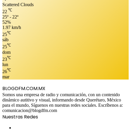
Scattered Clouds
℃
22
25º - 22º
52%
1.97 km/h
℃
25
sáb
℃
25
dom
℃
23
lun
℃
26
mar
BLOGDFM.COM.MX
Somos una empresa de radio y comunicación, con un contenido
dinámico autitivo y visual, informando desde Querétaro, México
para el mundo, Síguenos en nuestras redes sociales. Escríbenos a:
comunicacion@blogdfm.com
Nuestras Redes
Facebook