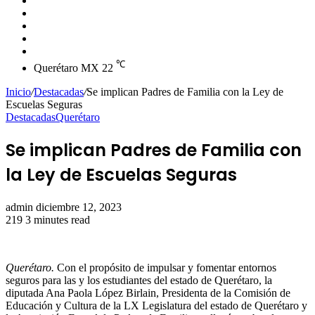
skin
Instagram
YouTube
Twitter
Facebook
℃
Querétaro MX
22
Inicio
/
Destacadas
/
Se implican Padres de Familia con la Ley de
Escuelas Seguras
Destacadas
Querétaro
Se implican Padres de Familia con
la Ley de Escuelas Seguras
Send
admin
diciembre 12, 2023
an
219
3 minutes read
email
Querétaro.
Con el propósito de impulsar y fomentar entornos
seguros para las y los estudiantes del estado de Querétaro, la
diputada Ana Paola López Birlain, Presidenta de la Comisión de
Educación y Cultura de la LX Legislatura del estado de Querétaro y