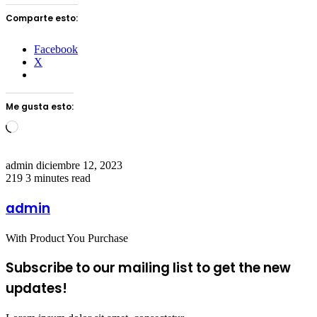
Comparte esto:
Facebook
X
Me gusta esto:
Loading…
Send
admin
diciembre 12, 2023
an
219
3 minutes read
email
admin
With Product You Purchase
Subscribe to our mailing list to get the new
updates!