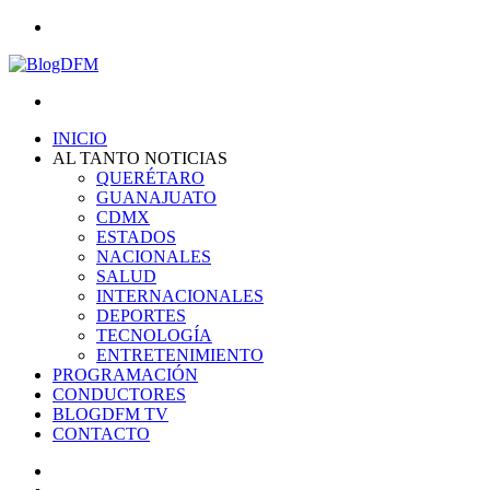
Menu
Search
for
INICIO
AL TANTO NOTICIAS
QUERÉTARO
GUANAJUATO
CDMX
ESTADOS
NACIONALES
SALUD
INTERNACIONALES
DEPORTES
TECNOLOGÍA
ENTRETENIMIENTO
PROGRAMACIÓN
CONDUCTORES
BLOGDFM TV
CONTACTO
Search
for
Switch