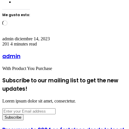
Me gusta esto:
Loading…
Send
admin
diciembre 14, 2023
an
201
4 minutes read
email
admin
With Product You Purchase
Subscribe to our mailing list to get the new
updates!
Lorem ipsum dolor sit amet, consectetur.
Enter
your
Email
address