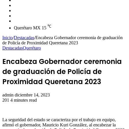
skin
Instagram
YouTube
Twitter
Facebook
℃
Querétaro MX
15
Inicio
/
Destacadas
/
Encabeza Gobernador ceremonia de graduación
de Policía de Proximidad Queretana 2023
Destacadas
Querétaro
Encabeza Gobernador ceremonia
de graduación de Policía de
Proximidad Queretana 2023
Send
admin
diciembre 14, 2023
an
201
4 minutes read
email
La seguridad del estado se caracteriza por el trabajo en equipo,
afirmó el gobernador, Mauricio Kuri González, al encabezar la