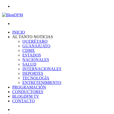
Menu
Search
for
INICIO
AL TANTO NOTICIAS
QUERÉTARO
GUANAJUATO
CDMX
ESTADOS
NACIONALES
SALUD
INTERNACIONALES
DEPORTES
TECNOLOGÍA
ENTRETENIMIENTO
PROGRAMACIÓN
CONDUCTORES
BLOGDFM TV
CONTACTO
Search
for
Switch