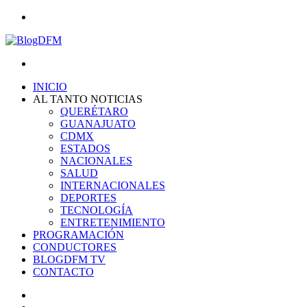
Menu
Search
for
INICIO
AL TANTO NOTICIAS
QUERÉTARO
GUANAJUATO
CDMX
ESTADOS
NACIONALES
SALUD
INTERNACIONALES
DEPORTES
TECNOLOGÍA
ENTRETENIMIENTO
PROGRAMACIÓN
CONDUCTORES
BLOGDFM TV
CONTACTO
Search
for
Switch