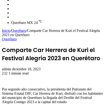
skin
Instagram
YouTube
Twitter
Facebook
℃
Querétaro MX
24
Inicio
/
Querétaro
/
Comparte Car Herrera de Kuri el Festival Alegría
2023 en Querétaro
Querétaro
Comparte Car Herrera de Kuri el
Festival Alegría 2023 en Querétaro
Send
admin
diciembre 18, 2023
an
232
1 minute read
email
Por segundo año consecutivo, la presidenta del Patronato del
Sistema Estatal DIF, Car Herrera de Kuri, disfrutó con los habitantes
del municipio de Querétaro la llegada del Desfile del Festival
Alegría Contigo 2023 a la capital del estado.