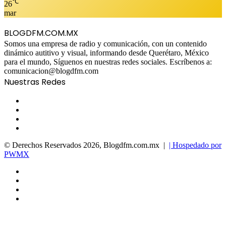
℃
26
mar
BLOGDFM.COM.MX
Somos una empresa de radio y comunicación, con un contenido
dinámico autitivo y visual, informando desde Querétaro, México
para el mundo, Síguenos en nuestras redes sociales. Escríbenos a:
comunicacion@blogdfm.com
Nuestras Redes
Facebook
Twitter
YouTube
Instagram
© Derechos Reservados 2026, Blogdfm.com.mx |
| Hospedado por
PWMX
Facebook
Twitter
YouTube
Instagram
Facebook
Twitter
WhatsApp
Telegram
Viber
Back
to