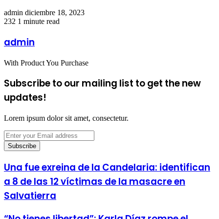
Send
admin
diciembre 18, 2023
an
232
1 minute read
email
admin
With Product You Purchase
Subscribe to our mailing list to get the new
updates!
Lorem ipsum dolor sit amet, consectetur.
Enter
your
Email
address
Una fue exreina de la Candelaria: identifican
a 8 de las 12 víctimas de la masacre en
Salvatierra
“No tienes libertad”: Karla Díaz rompe el