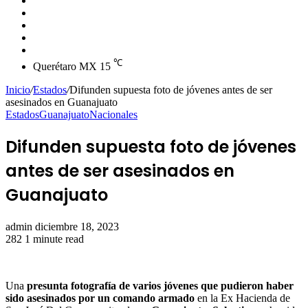
skin
Instagram
YouTube
Twitter
Facebook
℃
Querétaro MX
15
Inicio
/
Estados
/
Difunden supuesta foto de jóvenes antes de ser
asesinados en Guanajuato
Estados
Guanajuato
Nacionales
Difunden supuesta foto de jóvenes
antes de ser asesinados en
Guanajuato
Send
admin
diciembre 18, 2023
an
282
1 minute read
email
Una
presunta fotografía de varios jóvenes que pudieron haber
sido asesinados por un comando armado
en la Ex Hacienda de