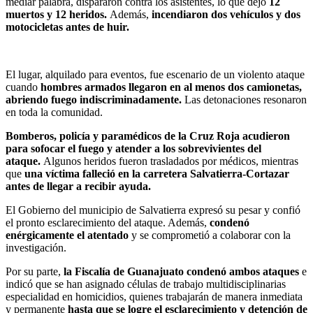
mediar palabra, dispararon contra los asistentes, lo que dejó
12
muertos y 12 heridos.
Además,
incendiaron dos vehículos y dos
motocicletas antes de huir.
El lugar, alquilado para eventos, fue escenario de un violento ataque
cuando
hombres armados llegaron en al menos dos camionetas,
abriendo fuego indiscriminadamente.
Las detonaciones resonaron
en toda la comunidad.
Bomberos, policía y paramédicos de la Cruz Roja acudieron
para sofocar el fuego y atender a los sobrevivientes del
ataque.
Algunos heridos fueron trasladados por médicos, mientras
que
una víctima falleció en la carretera Salvatierra-Cortazar
antes de llegar a recibir ayuda.
El Gobierno del municipio de Salvatierra expresó su pesar y confió
el pronto esclarecimiento del ataque. Además,
condenó
enérgicamente el atentado
y se comprometió a colaborar con la
investigación.
Por su parte,
la Fiscalía de Guanajuato condenó ambos ataques
e
indicó que se han asignado células de trabajo multidisciplinarias
especialidad en homicidios, quienes trabajarán de manera inmediata
y permanente
hasta que se logre el esclarecimiento y detención de