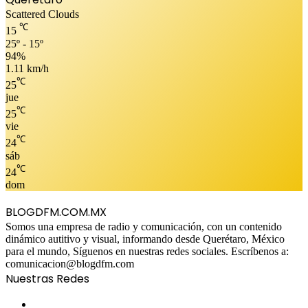
Scattered Clouds
℃
15
25º - 15º
94%
1.11 km/h
℃
25
jue
℃
25
vie
℃
24
sáb
℃
24
dom
BLOGDFM.COM.MX
Somos una empresa de radio y comunicación, con un contenido
dinámico autitivo y visual, informando desde Querétaro, México
para el mundo, Síguenos en nuestras redes sociales. Escríbenos a:
comunicacion@blogdfm.com
Nuestras Redes
Facebook