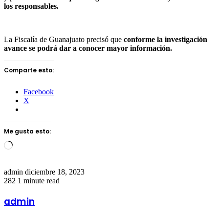
los responsables.
La Fiscalía de Guanajuato precisó que
conforme la investigación
avance se podrá dar a conocer mayor información.
Comparte esto:
Facebook
X
Me gusta esto:
Loading…
Send
admin
diciembre 18, 2023
an
282
1 minute read
email
admin