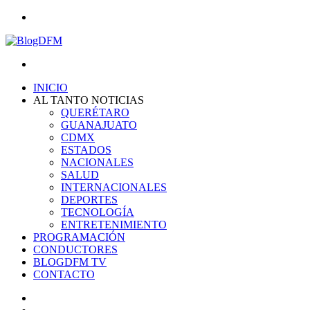
Menu
Search
for
INICIO
AL TANTO NOTICIAS
QUERÉTARO
GUANAJUATO
CDMX
ESTADOS
NACIONALES
SALUD
INTERNACIONALES
DEPORTES
TECNOLOGÍA
ENTRETENIMIENTO
PROGRAMACIÓN
CONDUCTORES
BLOGDFM TV
CONTACTO
Search
for
Switch