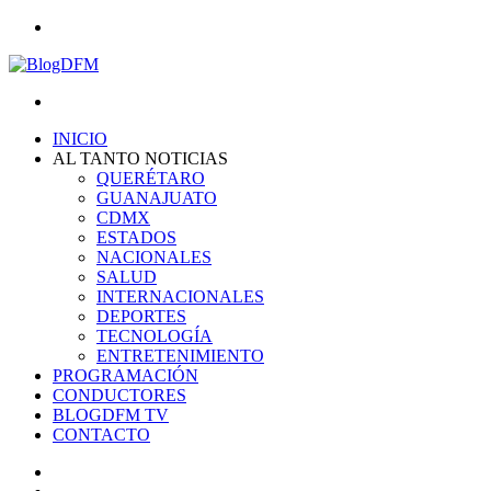
Menu
Search
for
INICIO
AL TANTO NOTICIAS
QUERÉTARO
GUANAJUATO
CDMX
ESTADOS
NACIONALES
SALUD
INTERNACIONALES
DEPORTES
TECNOLOGÍA
ENTRETENIMIENTO
PROGRAMACIÓN
CONDUCTORES
BLOGDFM TV
CONTACTO
Search
for
Switch