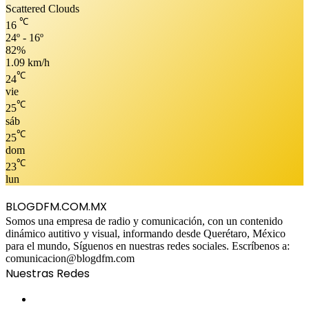
Scattered Clouds
℃
16
24º - 16º
82%
1.09 km/h
℃
24
vie
℃
25
sáb
℃
25
dom
℃
23
lun
BLOGDFM.COM.MX
Somos una empresa de radio y comunicación, con un contenido
dinámico autitivo y visual, informando desde Querétaro, México
para el mundo, Síguenos en nuestras redes sociales. Escríbenos a:
comunicacion@blogdfm.com
Nuestras Redes
Facebook