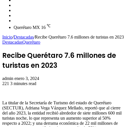
skin
Instagram
YouTube
Twitter
Facebook
℃
Querétaro MX
16
Inicio
/
Destacadas
/
Recibe Querétaro 7.6 millones de turistas en 2023
Destacadas
Querétaro
Recibe Querétaro 7.6 millones de
turistas en 2023
Send
admin
enero 3, 2024
an
221
3 minutes read
email
La titular de la Secretaría de Turismo del estado de Querétaro
(SECTUR), Adriana Vega Vázquez Mellado, reportó que al cierre
del año 2023, la entidad recibió alrededor de siete millones 600 mil
turistas noche, lo que representa un aumento superior al 50%
respecto a 2022; y una derrama económica de 22 mil millones de