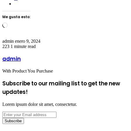
Me gusta esto:
Loading…
Send
admin
enero 9, 2024
an
223
1 minute read
email
admin
With Product You Purchase
Subscribe to our mailing list to get the new
updates!
Lorem ipsum dolor sit amet, consectetur.
Enter
your
Email
address