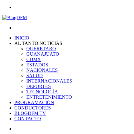
Menu
Search
for
INICIO
AL TANTO NOTICIAS
QUERÉTARO
GUANAJUATO
CDMX
ESTADOS
NACIONALES
SALUD
INTERNACIONALES
DEPORTES
TECNOLOGÍA
ENTRETENIMIENTO
PROGRAMACIÓN
CONDUCTORES
BLOGDFM TV
CONTACTO
Search
for
Switch