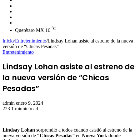
skin
Instagram
YouTube
Twitter
Facebook
℃
Querétaro MX
16
Inicio
/
Entretenimiento
/
Lindsay Lohan asiste al estreno de la nueva
versión de “Chicas Pesadas”
Entretenimiento
Lindsay Lohan asiste al estreno de
la nueva versión de “Chicas
Pesadas”
Send
admin
enero 9, 2024
an
223
1 minute read
email
Lindsay Lohan
sorprendió a todos cuando asistió al estreno de la
nueva versión de
“Chicas Pesadas”
en
Nueva York
donde