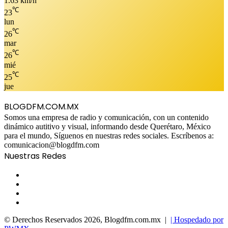
1.63 km/h
℃
23
lun
℃
26
mar
℃
26
mié
℃
25
jue
BLOGDFM.COM.MX
Somos una empresa de radio y comunicación, con un contenido
dinámico autitivo y visual, informando desde Querétaro, México
para el mundo, Síguenos en nuestras redes sociales. Escríbenos a:
comunicacion@blogdfm.com
Nuestras Redes
Facebook
Twitter
YouTube
Instagram
© Derechos Reservados 2026, Blogdfm.com.mx |
| Hospedado por