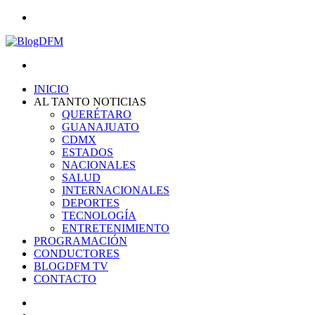
Menu
Search
for
INICIO
AL TANTO NOTICIAS
QUERÉTARO
GUANAJUATO
CDMX
ESTADOS
NACIONALES
SALUD
INTERNACIONALES
DEPORTES
TECNOLOGÍA
ENTRETENIMIENTO
PROGRAMACIÓN
CONDUCTORES
BLOGDFM TV
CONTACTO
Search
for
Switch