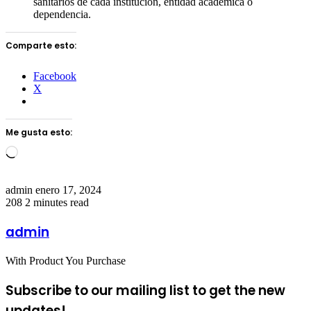
sanitarios de cada institución, entidad académica o
dependencia.
Comparte esto:
Facebook
X
Me gusta esto:
Loading…
Send
admin
enero 17, 2024
an
208
2 minutes read
email
admin
With Product You Purchase
Subscribe to our mailing list to get the new
updates!