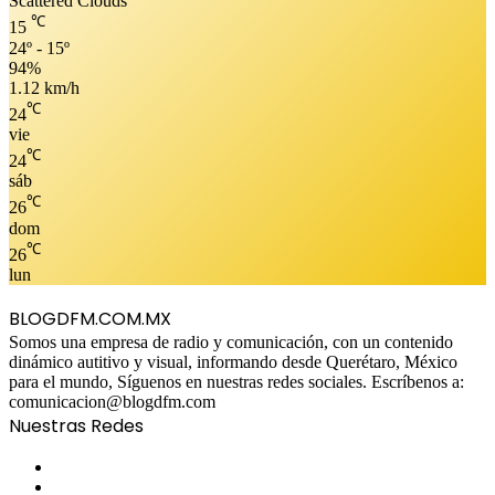
Scattered Clouds
℃
15
24º - 15º
94%
1.12 km/h
℃
24
vie
℃
24
sáb
℃
26
dom
℃
26
lun
BLOGDFM.COM.MX
Somos una empresa de radio y comunicación, con un contenido
dinámico autitivo y visual, informando desde Querétaro, México
para el mundo, Síguenos en nuestras redes sociales. Escríbenos a:
comunicacion@blogdfm.com
Nuestras Redes
Facebook
Twitter