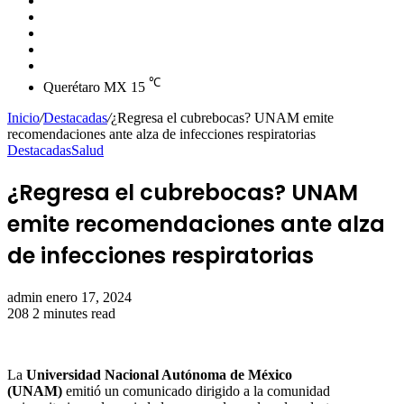
skin
Instagram
YouTube
Twitter
Facebook
℃
Querétaro MX
15
Inicio
/
Destacadas
/
¿Regresa el cubrebocas? UNAM emite
recomendaciones ante alza de infecciones respiratorias
Destacadas
Salud
¿Regresa el cubrebocas? UNAM
emite recomendaciones ante alza
de infecciones respiratorias
Send
admin
enero 17, 2024
an
208
2 minutes read
email
La
Universidad Nacional Autónoma de México
(UNAM)
emitió un comunicado dirigido a la comunidad