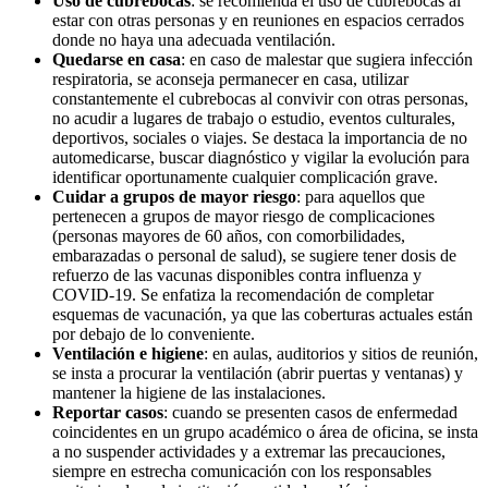
Uso de cubrebocas
: se recomienda el uso de cubrebocas al
estar con otras personas y en reuniones en espacios cerrados
donde no haya una adecuada ventilación.
Quedarse en casa
: en caso de malestar que sugiera infección
respiratoria, se aconseja permanecer en casa, utilizar
constantemente el cubrebocas al convivir con otras personas,
no acudir a lugares de trabajo o estudio, eventos culturales,
deportivos, sociales o viajes. Se destaca la importancia de no
automedicarse, buscar diagnóstico y vigilar la evolución para
identificar oportunamente cualquier complicación grave.
Cuidar a grupos de mayor riesgo
: para aquellos que
pertenecen a grupos de mayor riesgo de complicaciones
(personas mayores de 60 años, con comorbilidades,
embarazadas o personal de salud), se sugiere tener dosis de
refuerzo de las vacunas disponibles contra influenza y
COVID-19. Se enfatiza la recomendación de completar
esquemas de vacunación, ya que las coberturas actuales están
por debajo de lo conveniente.
Ventilación e higiene
: en aulas, auditorios y sitios de reunión,
se insta a procurar la ventilación (abrir puertas y ventanas) y
mantener la higiene de las instalaciones.
Reportar casos
: cuando se presenten casos de enfermedad
coincidentes en un grupo académico o área de oficina, se insta
a no suspender actividades y a extremar las precauciones,
siempre en estrecha comunicación con los responsables