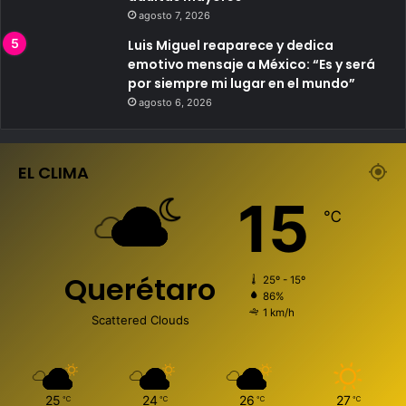
agosto 7, 2026
Luis Miguel reaparece y dedica
emotivo mensaje a México: “Es y será
por siempre mi lugar en el mundo”
agosto 6, 2026
EL CLIMA
15
℃
Querétaro
25º - 15º
86%
1 km/h
Scattered Clouds
25
24
26
27
℃
℃
℃
℃