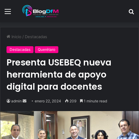
Menu
S
fo
Inicio
/
Destacadas
Destacadas
Querétaro
Presenta USEBEQ nueva
herramienta de apoyo
digital para docentes
Send
admin
enero 22, 2024
209
1 minute read
an
email