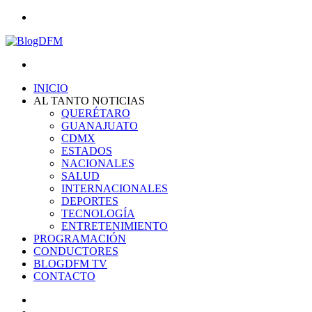
Menu
Search
for
INICIO
AL TANTO NOTICIAS
QUERÉTARO
GUANAJUATO
CDMX
ESTADOS
NACIONALES
SALUD
INTERNACIONALES
DEPORTES
TECNOLOGÍA
ENTRETENIMIENTO
PROGRAMACIÓN
CONDUCTORES
BLOGDFM TV
CONTACTO
Search
for
Switch