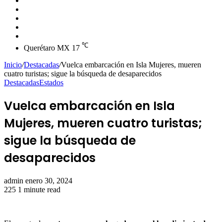
skin
Instagram
YouTube
Twitter
Facebook
℃
Querétaro MX
17
Inicio
/
Destacadas
/
Vuelca embarcación en Isla Mujeres, mueren
cuatro turistas; sigue la búsqueda de desaparecidos
Destacadas
Estados
Vuelca embarcación en Isla
Mujeres, mueren cuatro turistas;
sigue la búsqueda de
desaparecidos
Send
admin
enero 30, 2024
an
225
1 minute read
email