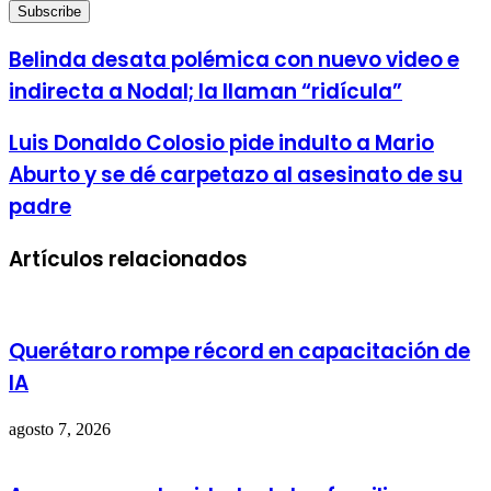
your
Email
address
Belinda desata polémica con nuevo video e
indirecta a Nodal; la llaman “ridícula”
Luis Donaldo Colosio pide indulto a Mario
Aburto y se dé carpetazo al asesinato de su
padre
Artículos relacionados
Querétaro rompe récord en capacitación de
IA
agosto 7, 2026