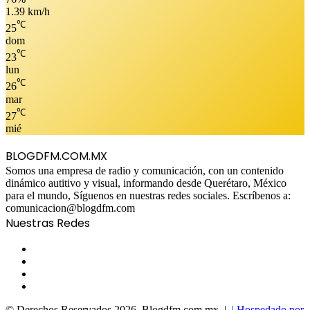
1.39 km/h
℃
25
dom
℃
23
lun
℃
26
mar
℃
27
mié
BLOGDFM.COM.MX
Somos una empresa de radio y comunicación, con un contenido
dinámico autitivo y visual, informando desde Querétaro, México
para el mundo, Síguenos en nuestras redes sociales. Escríbenos a:
comunicacion@blogdfm.com
Nuestras Redes
Facebook
Twitter
YouTube
Instagram
© Derechos Reservados 2026, Blogdfm.com.mx |
| Hospedado por