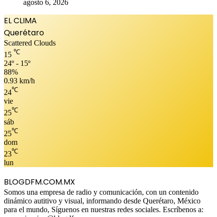
agosto 6, 2026
EL CLIMA
Querétaro
Scattered Clouds
℃
15
24º - 15º
88%
0.93 km/h
℃
24
vie
℃
25
sáb
℃
25
dom
℃
23
lun
BLOGDFM.COM.MX
Somos una empresa de radio y comunicación, con un contenido
dinámico autitivo y visual, informando desde Querétaro, México
para el mundo, Síguenos en nuestras redes sociales. Escríbenos a: