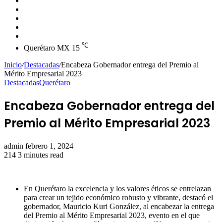
skin
Instagram
YouTube
Twitter
Facebook
℃
Querétaro MX
15
Inicio
/
Destacadas
/
Encabeza Gobernador entrega del Premio al
Mérito Empresarial 2023
Destacadas
Querétaro
Encabeza Gobernador entrega del
Premio al Mérito Empresarial 2023
Send
admin
febrero 1, 2024
an
214
3 minutes read
email
En Querétaro la excelencia y los valores éticos se entrelazan
para crear un tejido económico robusto y vibrante, destacó el
gobernador, Mauricio Kuri González, al encabezar la entrega
del Premio al Mérito Empresarial 2023, evento en el que