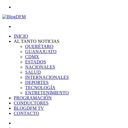
Menu
Search
for
INICIO
AL TANTO NOTICIAS
QUERÉTARO
GUANAJUATO
CDMX
ESTADOS
NACIONALES
SALUD
INTERNACIONALES
DEPORTES
TECNOLOGÍA
ENTRETENIMIENTO
PROGRAMACIÓN
CONDUCTORES
BLOGDFM TV
CONTACTO
Search
for
Switch