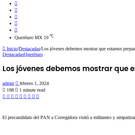
for
Switch
skin
Instagram
YouTube
Twitter
Facebook
℃
Querétaro MX
19
Inicio
/
Destacadas
/
Los jóvenes debemos mostrar que estamos prepar
Destacadas
Querétaro
Los jóvenes debemos mostrar que e
Send
admin
febrero 1, 2024
an
198
1 minute read
email
Facebook
Twitter
LinkedIn
Tumblr
Pinterest
Reddit
VKontakte
Odnoklassniki
Pocket
El precandidato del PAN a Corregidora visitó a militantes y simpatizan