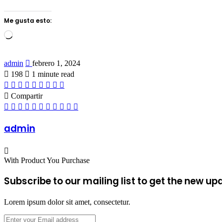
Me gusta esto:
Loading…
Send
admin
febrero 1, 2024
an
198
1 minute read
email
Facebook
Twitter
LinkedIn
Tumblr
Pinterest
Reddit
VKontakte
Odnoklassniki
Pocket
Compartir
Facebook
Twitter
LinkedIn
Tumblr
Pinterest
Reddit
VKontakte
Odnoklassniki
Pocket
Share
Imprimir
via
Email
admin
With Product You Purchase
Subscribe to our mailing list to get the new up
Lorem ipsum dolor sit amet, consectetur.
Enter