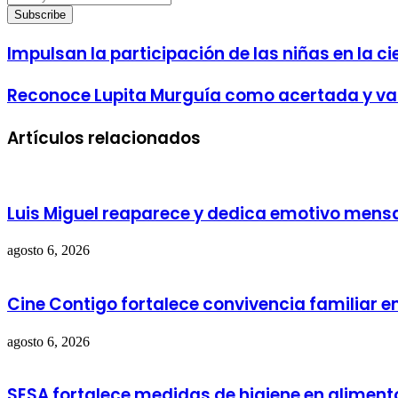
your
Email
address
Impulsan la participación de las niñas en la ci
Reconoce Lupita Murguía como acertada y val
Artículos relacionados
Luis Miguel reaparece y dedica emotivo mensaj
agosto 6, 2026
Cine Contigo fortalece convivencia familiar e
agosto 6, 2026
SESA fortalece medidas de higiene en aliment