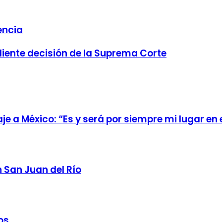
encia
iente decisión de la Suprema Corte
e a México: “Es y será por siempre mi lugar en
n San Juan del Río
os