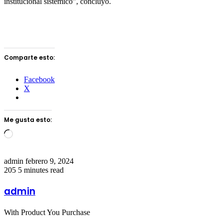
institucional sistémico”, concluyó.
Comparte esto:
Facebook
X
Me gusta esto:
Loading…
Send
admin
febrero 9, 2024
an
205
5 minutes read
email
admin
With Product You Purchase