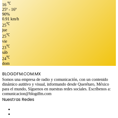
℃
16
25º - 16º
90%
0.91 km/h
℃
25
jue
℃
25
vie
℃
23
sáb
℃
24
dom
BLOGDFM.COM.MX
Somos una empresa de radio y comunicación, con un contenido
dinámico autitivo y visual, informando desde Querétaro, México
para el mundo, Síguenos en nuestras redes sociales. Escríbenos a:
comunicacion@blogdfm.com
Nuestras Redes
Facebook
Twitter