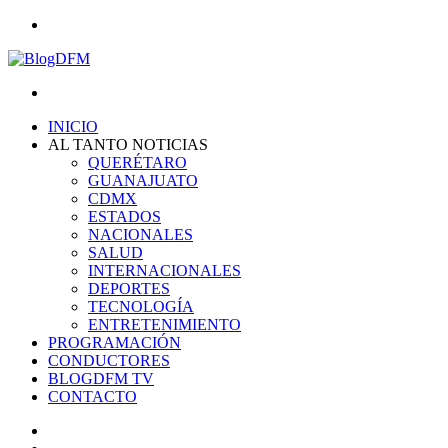
Menu
Search
for
INICIO
AL TANTO NOTICIAS
QUERÉTARO
GUANAJUATO
CDMX
ESTADOS
NACIONALES
SALUD
INTERNACIONALES
DEPORTES
TECNOLOGÍA
ENTRETENIMIENTO
PROGRAMACIÓN
CONDUCTORES
BLOGDFM TV
CONTACTO
Search
for
Switch