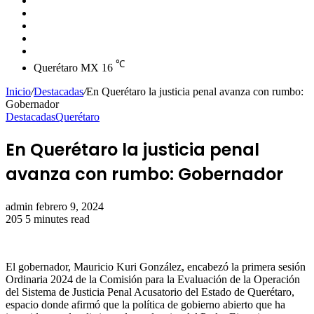
skin
Instagram
YouTube
Twitter
Facebook
℃
Querétaro MX
16
Inicio
/
Destacadas
/
En Querétaro la justicia penal avanza con rumbo:
Gobernador
Destacadas
Querétaro
En Querétaro la justicia penal
avanza con rumbo: Gobernador
Send
admin
febrero 9, 2024
an
205
5 minutes read
email
El gobernador, Mauricio Kuri González, encabezó la primera sesión
Ordinaria 2024 de la Comisión para la Evaluación de la Operación
del Sistema de Justicia Penal Acusatorio del Estado de Querétaro,
espacio donde afirmó que la política de gobierno abierto que ha