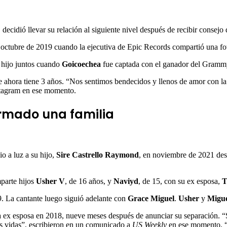
decidió llevar su relación al siguiente nivel después de recibir consejo 
 octubre de 2019 cuando la ejecutiva de Epic Records compartió una f
r hijo juntos cuando
Goicoechea
fue captada con el ganador del Gramm
e ahora tiene 3 años. “Nos sentimos bendecidos y llenos de amor con l
tagram en ese momento.
ormado una familia
io a luz a su hijo,
Sire Castrello Raymond
, en noviembre de 2021 des
parte hijos
Usher V
, de 16 años, y
Naviyd
, de 15, con su ex esposa,
T
9. La cantante luego siguió adelante con
Grace Miguel
.
Usher
y
Migu
gunda ex esposa en 2018, nueve meses después de anunciar su separació
s vidas”, escribieron en un comunicado a
US Weekly
en ese momento. “