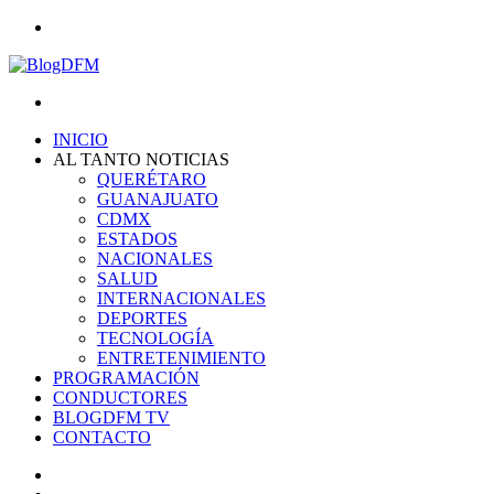
Menu
Search
for
INICIO
AL TANTO NOTICIAS
QUERÉTARO
GUANAJUATO
CDMX
ESTADOS
NACIONALES
SALUD
INTERNACIONALES
DEPORTES
TECNOLOGÍA
ENTRETENIMIENTO
PROGRAMACIÓN
CONDUCTORES
BLOGDFM TV
CONTACTO
Search
for
Switch