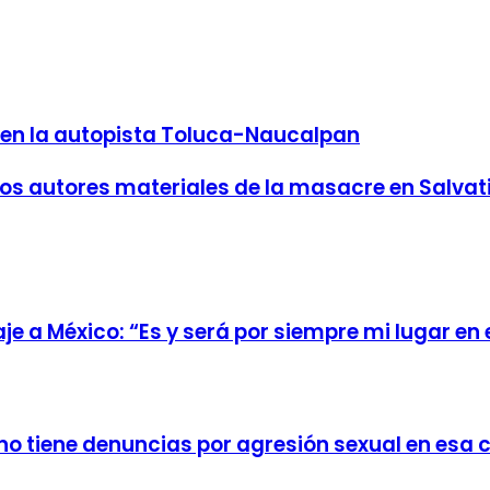
n la autopista Toluca-Naucalpan
os autores materiales de la masacre en Salvat
e a México: “Es y será por siempre mi lugar en
no tiene denuncias por agresión sexual en esa 