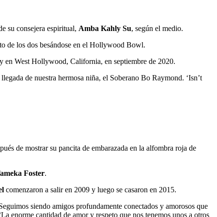
de su consejera espiritual,
Amba Kahly Su
, según el medio.
oto de los dos besándose en el Hollywood Bowl.
y en West Hollywood, California, en septiembre de 2020.
a llegada de nuestra hermosa niña, el Soberano Bo Raymond. ‘Isn’t
pués de mostrar su pancita de embarazada en la alfombra roja de
ameka Foster
.
el
comenzaron a salir en 2009 y luego se casaron en 2015.
n. “Seguimos siendo amigos profundamente conectados y amorosos que
La enorme cantidad de amor y respeto que nos tenemos unos a otros