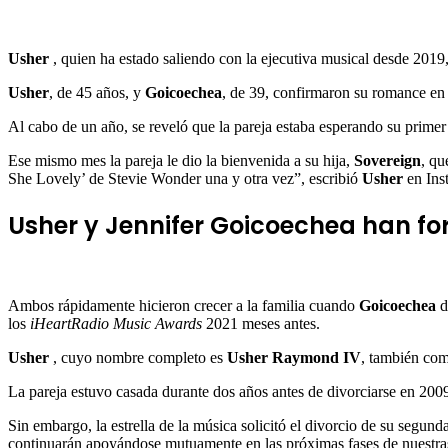
Usher
, quien ha estado saliendo con la ejecutiva musical desde 2019, 
Usher
, de 45 años, y
Goicoechea
, de 39, confirmaron su romance en
Al cabo de un año, se reveló que la pareja estaba esperando su prime
Ese mismo mes la pareja le dio la bienvenida a su hija,
Sovereign
, qu
She Lovely’ de Stevie Wonder una y otra vez”, escribió
Usher
en Ins
Usher y Jennifer Goicoechea han f
Ambos rápidamente hicieron crecer a la familia cuando
Goicoechea
d
los
iHeartRadio Music Awards
2021 meses antes.
Usher
, cuyo nombre completo es
Usher Raymond IV
, también com
La pareja estuvo casada durante dos años antes de divorciarse en 200
Sin embargo, la estrella de la música solicitó el divorcio de su se
continuarán apoyándose mutuamente en las próximas fases de nuestra