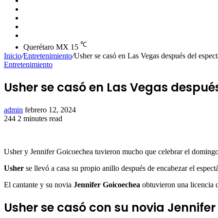
skin
Instagram
YouTube
Twitter
Facebook
℃
Querétaro MX
15
Inicio
/
Entretenimiento
/
Usher se casó en Las Vegas después del espec
Entretenimiento
Usher se casó en Las Vegas después
Send
admin
febrero 12, 2024
an
244
2 minutes read
Facebook
Twitter
LinkedIn
Tumblr
Pinterest
Reddit
VKontakte
Odnoklassniki
Pocket
email
Usher y Jennifer Goicoechea tuvieron mucho que celebrar el domingo 
Usher
se llevó a casa su propio anillo después de encabezar el espe
El cantante y su novia
Jennifer Goicoechea
obtuvieron una licencia 
Usher se casó con su novia Jennife