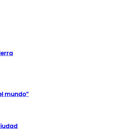
ierra
 el mundo”
ciudad