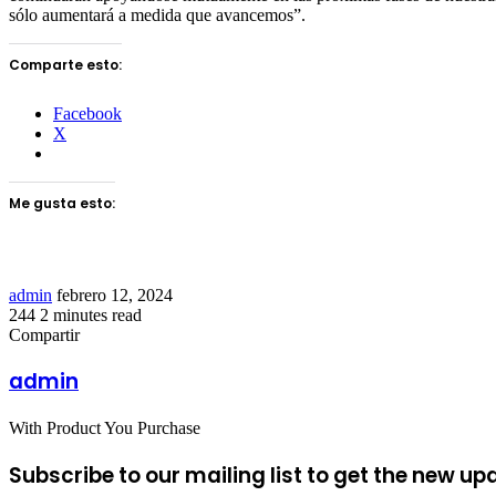
sólo aumentará a medida que avancemos”.
Comparte esto:
Facebook
X
Me gusta esto:
Send
admin
febrero 12, 2024
an
244
2 minutes read
Facebook
Twitter
LinkedIn
Tumblr
Pinterest
Reddit
VKontakte
Odnoklassniki
Pocket
email
Compartir
Facebook
Twitter
LinkedIn
Tumblr
Pinterest
Reddit
VKontakte
Odnoklassniki
Pocket
Share
Imprimir
via
admin
Email
With Product You Purchase
Subscribe to our mailing list to get the new up