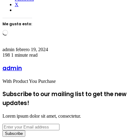
X
Me gusta esto:
Loading…
Send
admin
febrero 19, 2024
an
198
1 minute read
email
admin
With Product You Purchase
Subscribe to our mailing list to get the new
updates!
Lorem ipsum dolor sit amet, consectetur.
Enter
your
Email