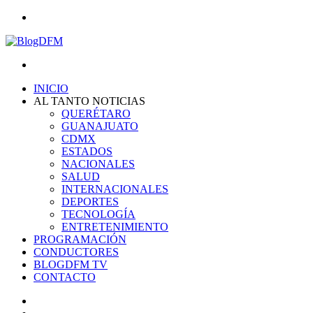
Menu
Search
for
INICIO
AL TANTO NOTICIAS
QUERÉTARO
GUANAJUATO
CDMX
ESTADOS
NACIONALES
SALUD
INTERNACIONALES
DEPORTES
TECNOLOGÍA
ENTRETENIMIENTO
PROGRAMACIÓN
CONDUCTORES
BLOGDFM TV
CONTACTO
Search
for
Switch