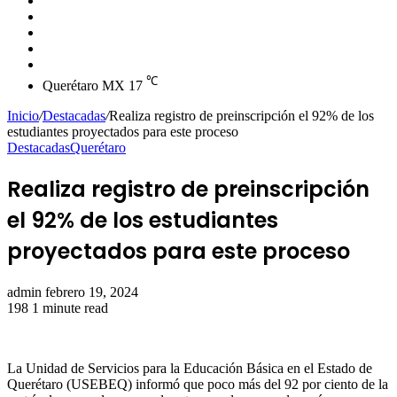
skin
Instagram
YouTube
Twitter
Facebook
℃
Querétaro MX
17
Inicio
/
Destacadas
/
Realiza registro de preinscripción el 92% de los
estudiantes proyectados para este proceso
Destacadas
Querétaro
Realiza registro de preinscripción
el 92% de los estudiantes
proyectados para este proceso
Send
admin
febrero 19, 2024
an
198
1 minute read
email
La Unidad de Servicios para la Educación Básica en el Estado de
Querétaro (USEBEQ) informó que poco más del 92 por ciento de la