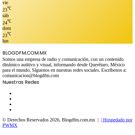
vie
℃
23
sáb
℃
24
dom
℃
23
lun
BLOGDFM.COM.MX
Somos una empresa de radio y comunicación, con un contenido
dinámico autitivo y visual, informando desde Querétaro, México
para el mundo, Síguenos en nuestras redes sociales. Escríbenos a:
comunicacion@blogdfm.com
Nuestras Redes
Facebook
Twitter
YouTube
Instagram
© Derechos Reservados 2026, Blogdfm.com.mx |
| Hospedado por
PWMX