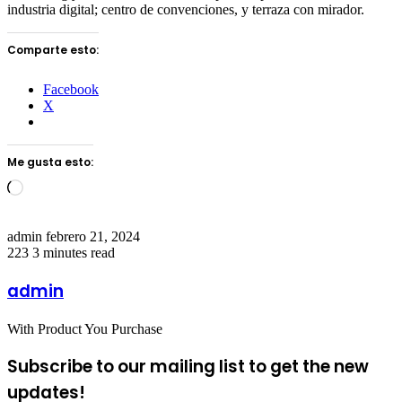
industria digital; centro de convenciones, y terraza con mirador.
Comparte esto:
Facebook
X
Me gusta esto:
Loading…
Send
admin
febrero 21, 2024
an
223
3 minutes read
email
admin
With Product You Purchase
Subscribe to our mailing list to get the new
updates!