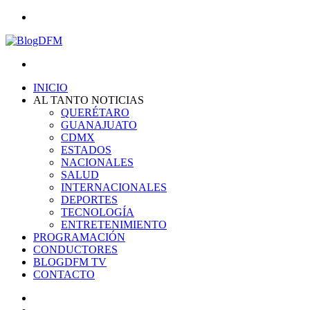
Menu
Search
for
INICIO
AL TANTO NOTICIAS
QUERÉTARO
GUANAJUATO
CDMX
ESTADOS
NACIONALES
SALUD
INTERNACIONALES
DEPORTES
TECNOLOGÍA
ENTRETENIMIENTO
PROGRAMACIÓN
CONDUCTORES
BLOGDFM TV
CONTACTO
Search
for
Switch