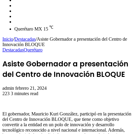
skin
Instagram
YouTube
Twitter
Facebook
℃
Querétaro MX
15
Inicio
/
Destacadas
/
Asiste Gobernador a presentación del Centro de
Innovación BLOQUE
Destacadas
Querétaro
Asiste Gobernador a presentación
del Centro de Innovación BLOQUE
Send
admin
febrero 21, 2024
an
223
3 minutes read
email
El gobernador, Mauricio Kuri González, participó en la presentación
del Centro de Innovación BLOQUE, que tiene como objetivo
convertir a la entidad en un polo de innovación y desarrollo
tecnológico reconocido a nivel nacional e internacional. Además,