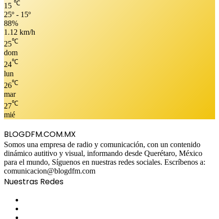
℃
15
25º - 15º
88%
1.12 km/h
℃
25
dom
℃
24
lun
℃
26
mar
℃
27
mié
BLOGDFM.COM.MX
Somos una empresa de radio y comunicación, con un contenido
dinámico autitivo y visual, informando desde Querétaro, México
para el mundo, Síguenos en nuestras redes sociales. Escríbenos a:
comunicacion@blogdfm.com
Nuestras Redes
Facebook
Twitter
YouTube