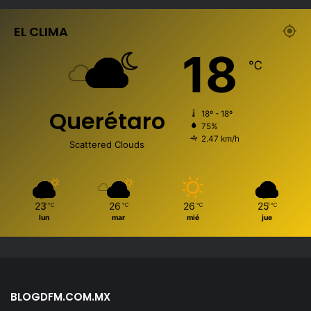
EL CLIMA
18
℃
Querétaro
18º - 18º
75%
2.47 km/h
Scattered Clouds
23
26
26
25
℃
℃
℃
℃
lun
mar
mié
jue
BLOGDFM.COM.MX