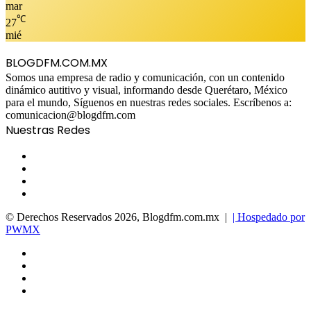
mar
℃
27
mié
BLOGDFM.COM.MX
Somos una empresa de radio y comunicación, con un contenido
dinámico autitivo y visual, informando desde Querétaro, México
para el mundo, Síguenos en nuestras redes sociales. Escríbenos a:
comunicacion@blogdfm.com
Nuestras Redes
Facebook
Twitter
YouTube
Instagram
© Derechos Reservados 2026, Blogdfm.com.mx |
| Hospedado por
PWMX
Facebook
Twitter
YouTube
Instagram