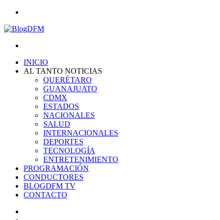
Menu
Search
for
INICIO
AL TANTO NOTICIAS
QUERÉTARO
GUANAJUATO
CDMX
ESTADOS
NACIONALES
SALUD
INTERNACIONALES
DEPORTES
TECNOLOGÍA
ENTRETENIMIENTO
PROGRAMACIÓN
CONDUCTORES
BLOGDFM TV
CONTACTO
Search
for
Switch