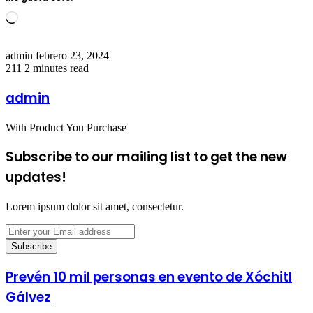
Loading…
Send
admin
febrero 23, 2024
an
211
2 minutes read
email
admin
With Product You Purchase
Subscribe to our mailing list to get the new
updates!
Lorem ipsum dolor sit amet, consectetur.
Enter
your
Email
address
Prevén 10 mil personas en evento de Xóchitl
Gálvez