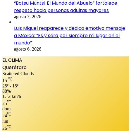
“Botsu Muntsi. El Mundo del Abuelo” fortalece
respeto hacia personas adultas mayores
agosto 7, 2026
Luis Miguel reaparece y dedica emotivo mensaje
a México: “Es y será por siempre mi lugar en el
mundo”
agosto 6, 2026
EL CLIMA
Querétaro
Scattered Clouds
℃
15
25º - 15º
88%
1.12 km/h
℃
25
dom
℃
24
lun
℃
26