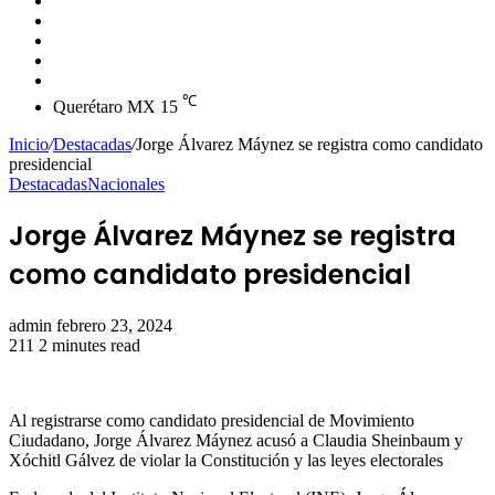
skin
Instagram
YouTube
Twitter
Facebook
℃
Querétaro MX
15
Inicio
/
Destacadas
/
Jorge Álvarez Máynez se registra como candidato
presidencial
Destacadas
Nacionales
Jorge Álvarez Máynez se registra
como candidato presidencial
Send
admin
febrero 23, 2024
an
211
2 minutes read
email
Al registrarse como candidato presidencial de Movimiento
Ciudadano, Jorge Álvarez Máynez acusó a Claudia Sheinbaum y
Xóchitl Gálvez de violar la Constitución y las leyes electorales